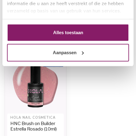
HOLA NAIL COSMETICA
informatie die u aan ze heeft verstrekt of die ze hebben
€11,50
HNC Rubber Base Rosa del
verzameld op basis van uw gebruik van hun services.
Alba (10ml)
€7,50
Op voorraad
Alles toestaan
Recent bekeken
Aanpassen
-35%
-35%
HOLA NAIL COSMETICA
HNC Brush on Builder
Estrella Rosado (10ml)