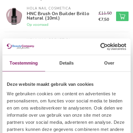
HOLA NAIL COSMETICA
€11,50
HNC Brush On Builder Brillo
Natural (10ml)
€7,50
Op voorraad
HOLA NAIL COSMETICA
€11,50
HNC Brush on Builder Dulce
Rosé (10ml)
€7,50
Op voorraad
Toestemming
Details
Over
HOLA NAIL COSMETICA
€11,50
HNC Brush on Builder Fantasia
Rosado (10ml)
€7,50
Deze website maakt gebruik van cookies
Op voorraad
We gebruiken cookies om content en advertenties te
personaliseren, om functies voor social media te bieden
HOLA NAIL COSMETICA
€11,50
HNC Brush on Builder Cuarzo
en om ons websiteverkeer te analyseren. Ook delen we
Rosa (10 ml)
€7,50
informatie over uw gebruik van onze site met onze
Op voorraad
partners voor social media, adverteren en analyse. Deze
partners kunnen deze gegevens combineren met andere