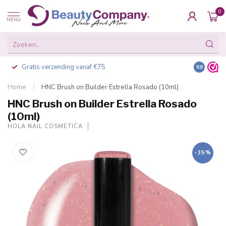
0
MENU
Gratis verzending vanaf €75
Besteld v
8.8
Home
/
HNC Brush on Builder Estrella Rosado (10ml)
HNC Brush on Builder Estrella Rosado
(10ml)
HOLA NAIL COSMETICA
-35%