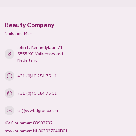
Beauty Company
Nails and More
John F. Kennedylaan 21L
5555 XC Valkenswaard
Nederland
+31 (0)40 254 75 11
+31 (0)40 254 75 11
cs@wwbdgroup.com
KVK nummer:
83902732
btw-nummer:
NL863027040B01