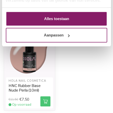
verzameld op basis van uw gebruik van hun services.
Alles toestaan
Recent bekeken
-35%
-35%
Aanpassen
HOLA NAIL COSMETICA
HNC Rubber Base
Nude Perla (10ml)
€7,50
€11,50
Op voorraad