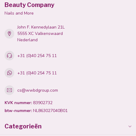
Beauty Company
Nails and More
John F. Kennedylaan 21L
5555 XC Valkenswaard
Nederland
+31 (0)40 254 75 11
+31 (0)40 254 75 11
cs@wwbdgroup.com
KVK nummer:
83902732
btw-nummer:
NL863027040B01
Categorieën