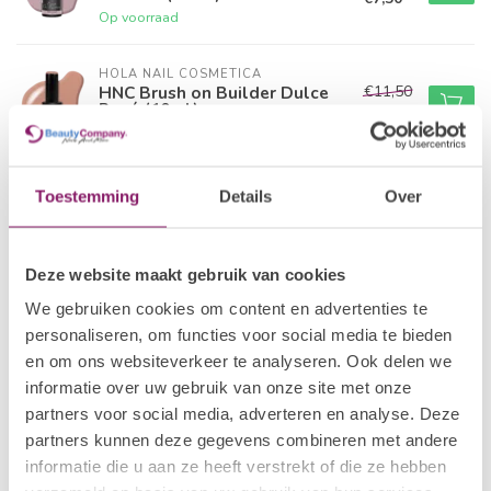
Op voorraad
HOLA NAIL COSMETICA
€11,50
HNC Brush on Builder Dulce
Rosé (10ml)
€7,50
Op voorraad
HOLA NAIL COSMETICA
Toestemming
Details
Over
€11,50
HNC Brush on Builder Estrella
Rosado (10ml)
€7,50
Op voorraad
Deze website maakt gebruik van cookies
HOLA NAIL COSMETICA
We gebruiken cookies om content en advertenties te
€11,50
HNC Brush on Builder Fantasia
personaliseren, om functies voor social media te bieden
Rosado (10ml)
€7,50
en om ons websiteverkeer te analyseren. Ook delen we
Op voorraad
informatie over uw gebruik van onze site met onze
partners voor social media, adverteren en analyse. Deze
HOLA NAIL COSMETICA
€11,50
HNC Brush on Builder Cuarzo
partners kunnen deze gegevens combineren met andere
Rosa (10 ml)
€7,50
informatie die u aan ze heeft verstrekt of die ze hebben
Op voorraad