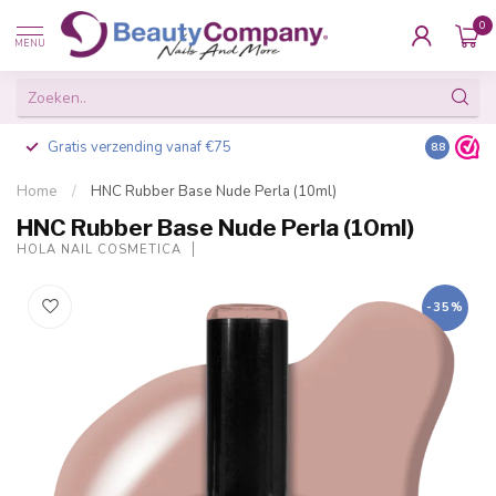
0
MENU
Gratis verzending vanaf €75
Besteld v
8.8
Home
/
HNC Rubber Base Nude Perla (10ml)
HNC Rubber Base Nude Perla (10ml)
HOLA NAIL COSMETICA
-35%