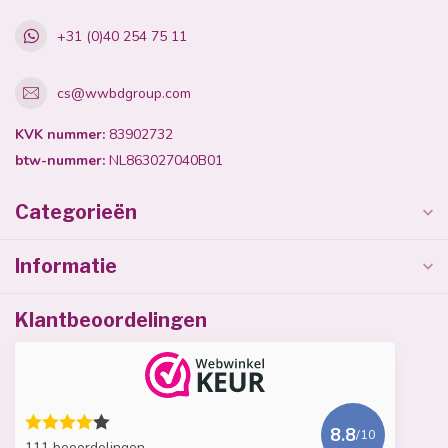
+31 (0)40 254 75 11
cs@wwbdgroup.com
KVK nummer:
83902732
btw-nummer:
NL863027040B01
Categorieën
Informatie
Klantbeoordelingen
8.8
/10
111 beoordelingen