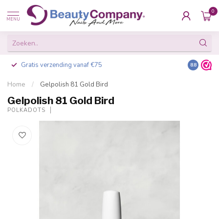
0
MENU
Gratis verzending vanaf €75
Besteld v
8.8
Home
/
Gelpolish 81 Gold Bird
Gelpolish 81 Gold Bird
POLKADOTS
-30%