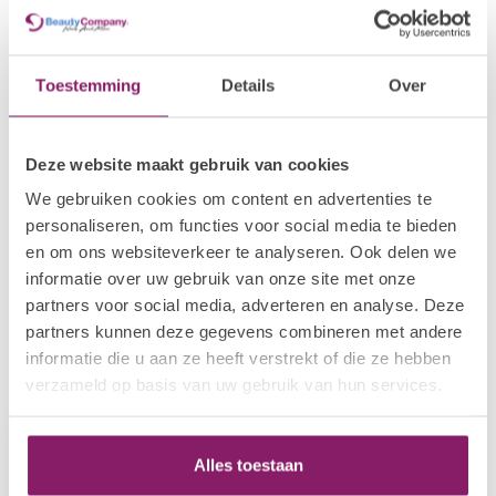
POLKADOTS
€21,80
Gelpolish 49 Yellowhammer
€15,26
Op voorraad
Toestemming
Details
Over
POLKADOTS
€21,80
Gelpolish 34 Chipe Rosado
€15,26
Deze website maakt gebruik van cookies
Op voorraad
We gebruiken cookies om content en advertenties te
personaliseren, om functies voor social media te bieden
POLKADOTS
€21,80
en om ons websiteverkeer te analyseren. Ook delen we
Gelpolish 30 Hawaii Akepa
€15,26
informatie over uw gebruik van onze site met onze
Op voorraad
partners voor social media, adverteren en analyse. Deze
partners kunnen deze gegevens combineren met andere
informatie die u aan ze heeft verstrekt of die ze hebben
Recent bekeken
verzameld op basis van uw gebruik van hun services.
-30%
Alles toestaan