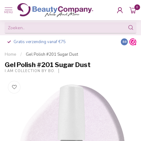
0
MENU
Gratis verzending vanaf €75
Besteld v
8.8
Home
/
Gel Polish #201 Sugar Dust
Gel Polish #201 Sugar Dust
I.AM COLLECTION BY BO.
-20%