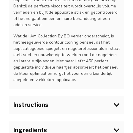
Dankzij de perfecte viscositeit wordt overtollig volume
vermeden en blijft de applicatie strak en gecontroleerd,
of het nu gaat om een primaire behandeling of een
add-on service.
Wat de I.Am Collection By BO verder onderscheidt, is
het meegeleverde contour cloning penseel dat het
applicatiegebied spiegelt en nagelprofessionals in staat
stelt snel en nauwkeurig te werken rond de nagelriem
en laterale zijwanden. Met maar liefst 450 perfect
geplaatste individuele haartjes absorbeert het penseel
de kleur optimaal en zorgt het voor een uitzonderlijk
soepele en vlekkeloze applicatie.
Instructions
1. Bereid de natuurlijke nagel voor zoals gebruikelijk en
breng I.Am Blue Scrub aan op de natuurlijke nagelplaat.
Ingredients
Laat volledig drogen alvorens de I.Am Collection By BO