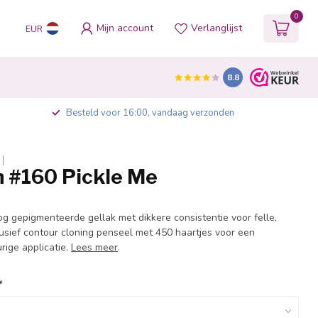
0
Mijn account
Verlanglijst
EUR
8.8
Besteld voor 16:00, vandaag verzonden
h #160 Pickle Me
og gepigmenteerde gellak met dikkere consistentie voor felle,
lusief contour cloning penseel met 450 haartjes voor een
rige applicatie.
Lees meer
.
*