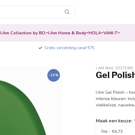
I.Am Collection by BO.
I.Am Home & Body
HOLA
VANI-T
Gratis verzending vanaf €75
I.AM NAIL SYSTEMS
Gel Polis
-20%
I.Am Gel Polish – ho
intense kleuren. Inc
vlekkeloze, nauwkeu
Maak een keuze: