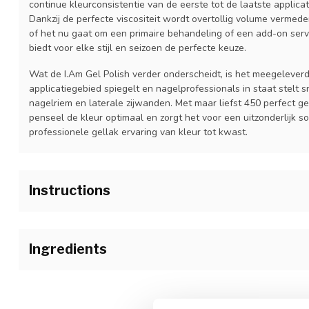
continue kleurconsistentie van de eerste tot de laatste applicat
Dankzij de perfecte viscositeit wordt overtollig volume vermeden
of het nu gaat om een primaire behandeling of een add-on servi
biedt voor elke stijl en seizoen de perfecte keuze.
Wat de I.Am Gel Polish verder onderscheidt, is het meegelever
applicatiegebied spiegelt en nagelprofessionals in staat stelt
nagelriem en laterale zijwanden. Met maar liefst 450 perfect ge
penseel de kleur optimaal en zorgt het voor een uitzonderlijk s
professionele gellak ervaring van kleur tot kwast.
Instructions
1.Bereid de natuurlijke nagel voor zoals gebruikelijk en breng I
nagelplaat. Laat volledig drogen alvorens de I.Am Soak Off Ba
Ingredients
2.Veeg het penseel af aan de hals van het flesje om overtollig 
van de nagel om de houdbaarheid te garanderen en krimpen va
Acrylates Copolymer, AcryloylMorpholine, Ethyl Trimethylbenz
penseel horizontaal op de nagel en breng een dunne laag I.Am
Phenyl Ketone, Iron Oxide (CI 77499), CI 15510, CI 77891, CI 19
van de nagelriem tot de vrije rand. Hardt alle vier de vingers s