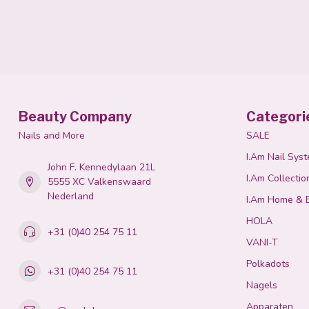
Beauty Company
Categori
Nails and More
SALE
I.Am Nail Sys
John F. Kennedylaan 21L
I.Am Collectio
5555 XC Valkenswaard
Nederland
I.Am Home & 
HOLA
+31 (0)40 254 75 11
VANI-T
Polkadots
+31 (0)40 254 75 11
Nagels
Apparaten