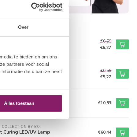
rde producten
Over
M NAIL SYSTEMS
€6,59
e Scrub
€5,27
voorraad
 media te bieden en om ons
ze partners voor social
M NAIL SYSTEMS
€6,59
nformatie die u aan ze heeft
Cleanser
€5,27
voorraad
M NAIL SYSTEMS
icle Pusher
€10,83
Alles toestaan
voorraad
M COLLECTION BY BO.
t Curing LED/UV Lamp
€60,44