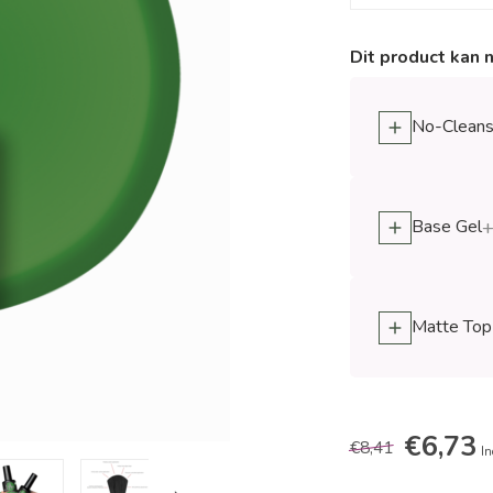
Dit product kan 
No-Cleanse
Base Gel
+
Matte Top
€6,73
€8,41
In