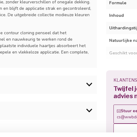
ie, zonder kleurverschillen of onegale dekking.
Formule
 en blijft de applicatie strak en gecontroleerd,
ce. De uitgebreide collectie modieuze kleuren
Inhoud
Uithardingsti
de contour cloning penseel dat het
 snel en nauwkeurig te werken rond de
Natuurlijke n
plaatste individuele haartjes absorbeert het
oepele en vlekkeloze applicatie. Een complete,
Geschikt voo
Uithardingsti
Verwijdering
KLANTENS
Twijfel 
advies 
.Am Blue Scrub aan op de natuurlijke
se Gel aan te brengen.
Stuur ee
product te verwijderen. Verzegel de vrije rand
cs@wwbdg
n het product te voorkomen. Houdt het
oyl Phenylphosphinate, Hydroxycyclohexyl
 Soak Off Base Gel aan over de gehele nagel,
140
amen uit gedurende 120 sec. UV / 30 sec. LED.