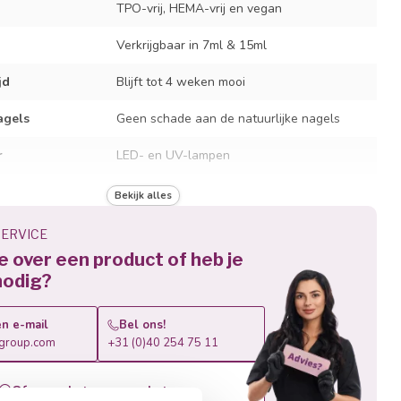
TPO-vrij, HEMA-vrij en vegan
Verkrijgbaar in 7ml & 15ml
jd
Blijft tot 4 weken mooi
agels
Geen schade aan de natuurlijke nagels
r
LED- en UV-lampen
jd
30 sec. LED / 120 sec. UV
Bekijk alles
Afweekbaar in slechts 10 minuten
ERVICE
je over een product of heb je
nodig?
n e-mail
Bel ons!
roup.com
+31 (0)40 254 75 11
Of vraag het ons op whatsapp