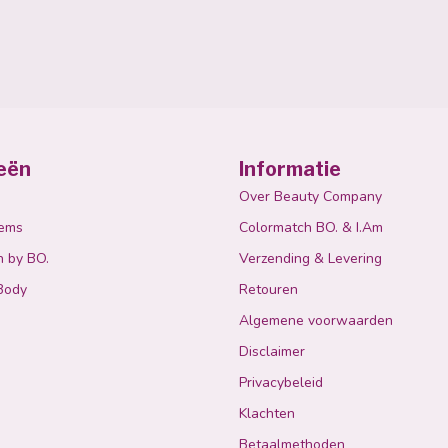
eën
Informatie
Over Beauty Company
tems
Colormatch BO. & I.Am
n by BO.
Verzending & Levering
Body
Retouren
Algemene voorwaarden
Disclaimer
Privacybeleid
Klachten
Betaalmethoden