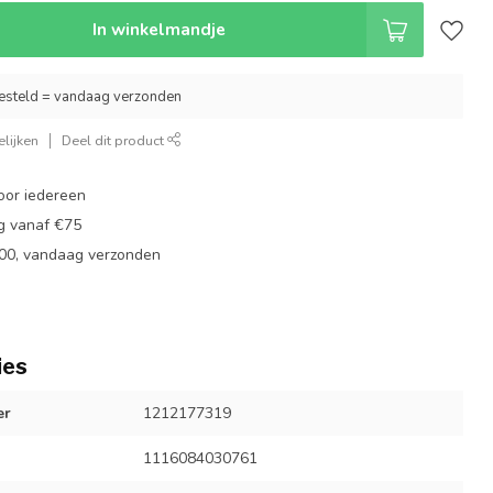
In winkelmandje
esteld = vandaag verzonden
lijken
Deel dit product
oor iedereen
ng vanaf €75
:00, vandaag verzonden
ies
er
1212177319
1116084030761