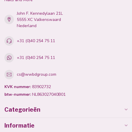
John F. Kennedylaan 21L
5555 XC Valkenswaard
Nederland
+31 (0)40 254 75 11
+31 (0)40 254 75 11
cs@wwbdgroup.com
KVK nummer:
83902732
btw-nummer:
NL863027040B01
Categorieën
Informatie