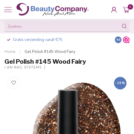
0
MENU
Gratis verzending vanaf €75
Besteld v
8.8
Home
/
Gel Polish #145 Wood Fairy
Gel Polish #145 Wood Fairy
I.AM NAIL SYSTEMS
-20%