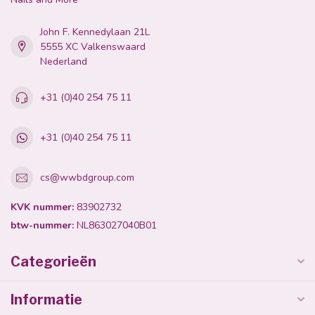
John F. Kennedylaan 21L
5555 XC Valkenswaard
Nederland
+31 (0)40 254 75 11
+31 (0)40 254 75 11
cs@wwbdgroup.com
KVK nummer:
83902732
btw-nummer:
NL863027040B01
Categorieën
Informatie