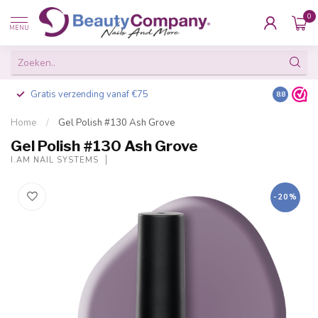
0
MENU
Gratis verzending vanaf €75
Besteld v
8.8
Home
/
Gel Polish #130 Ash Grove
Gel Polish #130 Ash Grove
I.AM NAIL SYSTEMS
-20%