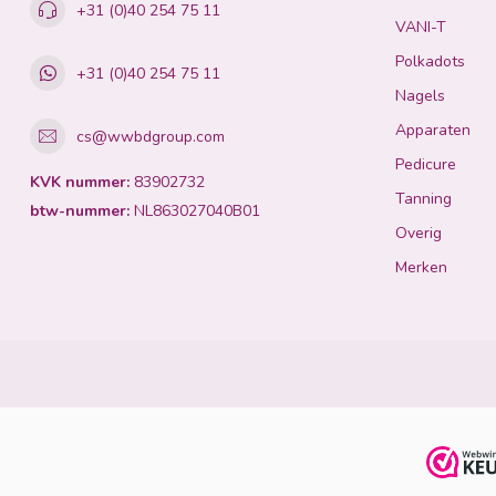
+31 (0)40 254 75 11
VANI-T
Polkadots
+31 (0)40 254 75 11
Nagels
Apparaten
cs@wwbdgroup.com
Pedicure
KVK nummer:
83902732
Tanning
btw-nummer:
NL863027040B01
Overig
Merken