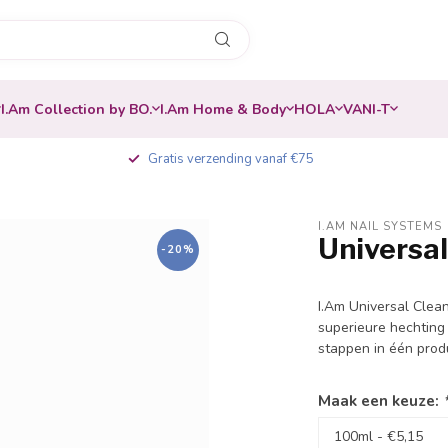
I.Am Collection by BO.
I.Am Home & Body
HOLA
VANI-T
Gratis verzending vanaf €75
I.AM NAIL SYSTEMS
Universal
-20%
I.Am Universal Clean
superieure hechting
stappen in één prod
Maak een keuze: