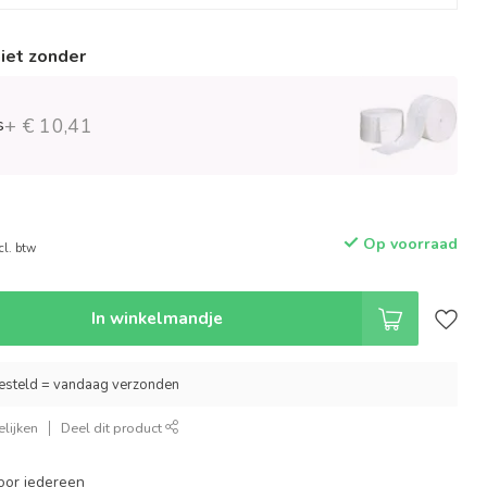
niet zonder
s
+ € 10,41
Op voorraad
cl. btw
In winkelmandje
esteld = vandaag verzonden
lijken
Deel dit product
oor iedereen