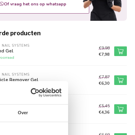
Of vraag het ons op whatsapp
rde producten
M NAIL SYSTEMS
€9,98
nd Gel
€7,98
voorraad
M NAIL SYSTEMS
€7,87
icle Remover Gel
€6,30
voorraad
M NAIL SYSTEMS
€5,45
k Off Gel Remover
€4,36
Over
voorraad
M NAIL SYSTEMS
€6,60