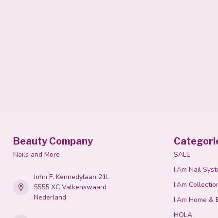
Beauty Company
Categori
Nails and More
SALE
I.Am Nail Sys
John F. Kennedylaan 21L
I.Am Collectio
5555 XC Valkenswaard
Nederland
I.Am Home & 
HOLA