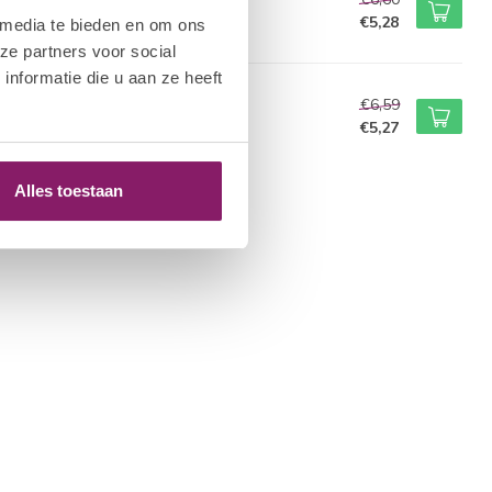
ra Spray
€5,28
 media te bieden en om ons
voorraad
ze partners voor social
nformatie die u aan ze heeft
M NAIL SYSTEMS
€6,59
e Scrub
€5,27
voorraad
Alles toestaan