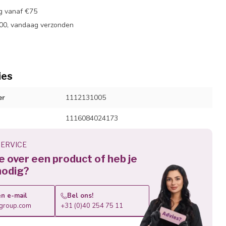
ng vanaf €75
:00, vandaag verzonden
ies
er
1112131005
1116084024173
ERVICE
je over een product of heb je
nodig?
n e-mail
Bel ons!
roup.com
+31 (0)40 254 75 11