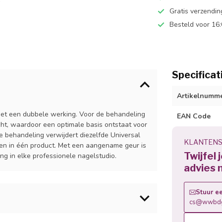
Gratis verzendi
Besteld voor 16
Specificat
Artikelnumm
 met een dubbele werking. Voor de behandeling
EAN Code
ocht, waardoor een optimale basis ontstaat voor
e behandeling verwijdert diezelfde Universal
KLANTENS
pen in één product. Met een aangename geur is
Twijfel 
g in elke professionele nagelstudio.
advies 
Stuur ee
cs@wwbdg
id I.Am Universal Cleanser aan op een