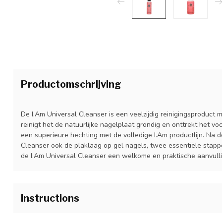
Productomschrijving
De I.Am Universal Cleanser is een veelzijdig reinigingsproduct
reinigt het de natuurlijke nagelplaat grondig en onttrekt het v
een superieure hechting met de volledige I.Am productlijn. Na d
Cleanser ook de plaklaag op gel nagels, twee essentiële stap
de I.Am Universal Cleanser een welkome en praktische aanvullin
Instructions
Natuurlijke
nagel voorbereiding:
Breng een royale hoeveelhe