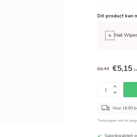
Dit product kan 
Nail Wipe
€5,15
€6,44
In
Voor 16:00 b
Toevoegen om te verge
Salonkwaliteit v