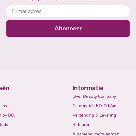
E-mailadres
Abonneer
eën
Informatie
Over Beauty Company
tems
Colormatch BO. & I.Am
n by BO.
Verzending & Levering
Body
Retouren
Algemene voorwaarden