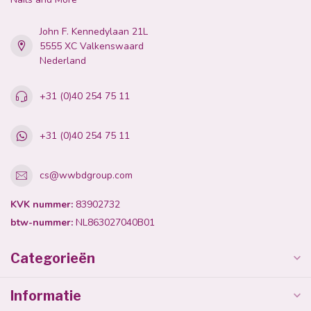
John F. Kennedylaan 21L
5555 XC Valkenswaard
Nederland
+31 (0)40 254 75 11
+31 (0)40 254 75 11
cs@wwbdgroup.com
KVK nummer:
83902732
btw-nummer:
NL863027040B01
Categorieën
Informatie