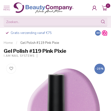
0
MENU
Gratis verzending vanaf €75
Besteld v
8.8
Home
/
Gel Polish #119 Pink Pixie
Gel Polish #119 Pink Pixie
I.AM NAIL SYSTEMS
-20%