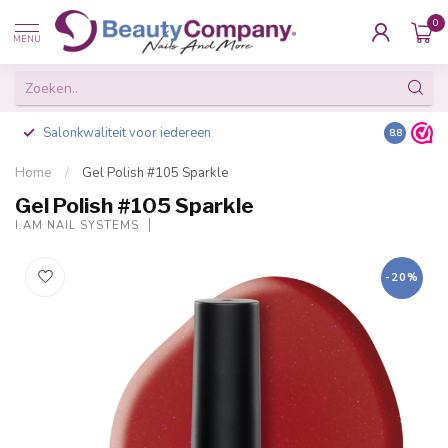
0
MENU
Salonkwaliteit voor iedereen
Gratis ve
8.8
Home
/
Gel Polish #105 Sparkle
Gel Polish #105 Sparkle
I.AM NAIL SYSTEMS
-20%