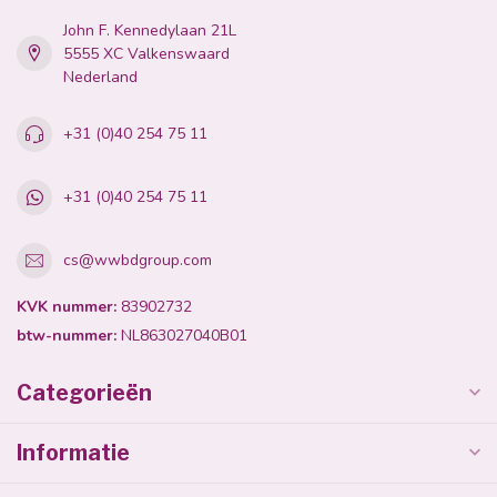
John F. Kennedylaan 21L
5555 XC Valkenswaard
Nederland
+31 (0)40 254 75 11
+31 (0)40 254 75 11
cs@wwbdgroup.com
KVK nummer:
83902732
btw-nummer:
NL863027040B01
Categorieën
Informatie