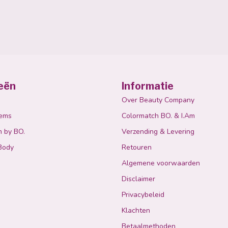
eën
Informatie
Over Beauty Company
tems
Colormatch BO. & I.Am
n by BO.
Verzending & Levering
Body
Retouren
Algemene voorwaarden
Disclaimer
Privacybeleid
Klachten
Betaalmethoden