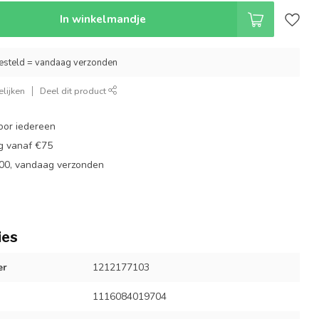
In winkelmandje
esteld = vandaag verzonden
lijken
Deel dit product
oor iedereen
ng vanaf €75
:00, vandaag verzonden
ies
er
1212177103
1116084019704