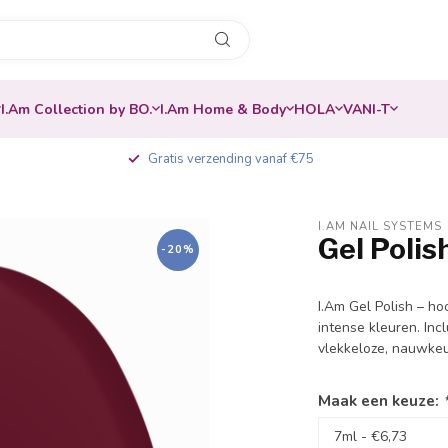
I.Am Collection by BO.
I.Am Home & Body
HOLA
VANI-T
Gratis verzending vanaf €75
I.AM NAIL SYSTEMS
Gel Poli
-20%
I.Am Gel Polish – ho
intense kleuren. Inc
vlekkeloze, nauwkeu
Maak een keuze: