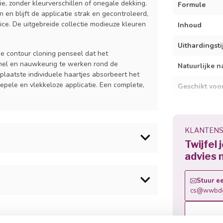
ie, zonder kleurverschillen of onegale dekking.
Formule
 en blijft de applicatie strak en gecontroleerd,
ce. De uitgebreide collectie modieuze kleuren
Inhoud
Uithardingsti
de contour cloning penseel dat het
 snel en nauwkeurig te werken rond de
Natuurlijke n
plaatste individuele haartjes absorbeert het
oepele en vlekkeloze applicatie. Een complete,
Geschikt voo
Uithardingsti
Verwijdering
KLANTENS
Twijfel 
advies 
.Am Blue Scrub aan op de natuurlijke
se Gel aan te brengen.
Stuur ee
product te verwijderen. Verzegel de vrije rand
cs@wwbdg
n het product te voorkomen. Houdt het
oyl Phenylphosphinate, Hydroxycyclohexyl
 Soak Off Base Gel aan over de gehele nagel,
140
amen uit gedurende 120 sec. UV / 30 sec. LED.