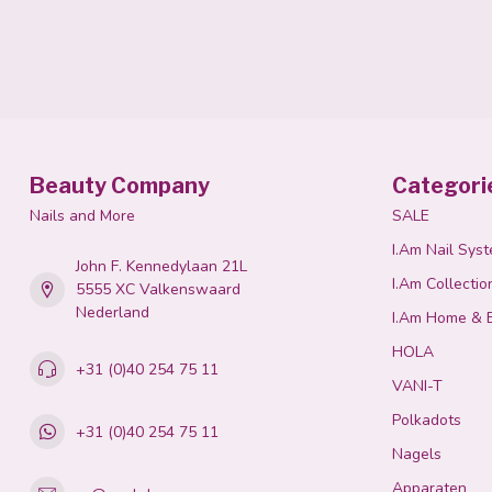
Beauty Company
Categori
Nails and More
SALE
I.Am Nail Sys
John F. Kennedylaan 21L
I.Am Collectio
5555 XC Valkenswaard
Nederland
I.Am Home & 
HOLA
+31 (0)40 254 75 11
VANI-T
Polkadots
+31 (0)40 254 75 11
Nagels
Apparaten