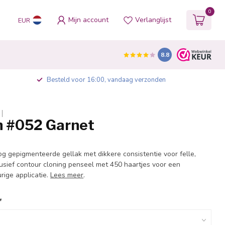
0
Mijn account
Verlanglijst
EUR
8.8
Besteld voor 16:00, vandaag verzonden
sh #052 Garnet
og gepigmenteerde gellak met dikkere consistentie voor felle,
lusief contour cloning penseel met 450 haartjes voor een
rige applicatie.
Lees meer
.
*