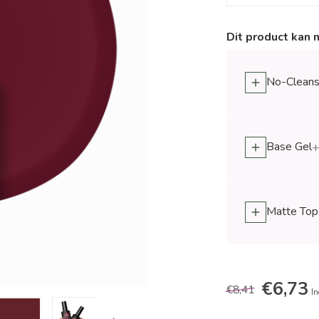
Dit product kan 
No-Cleanse
Base Gel
+
Matte Top
€6,73
€8,41
In