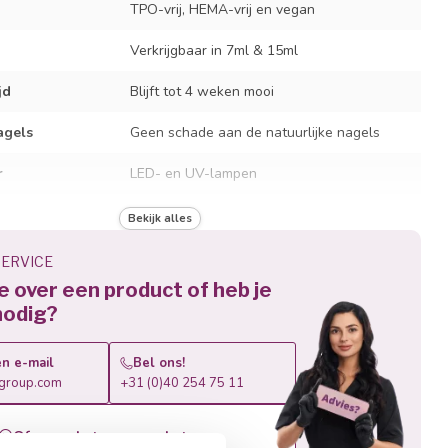
TPO-vrij, HEMA-vrij en vegan
Verkrijgbaar in 7ml & 15ml
jd
Blijft tot 4 weken mooi
agels
Geen schade aan de natuurlijke nagels
r
LED- en UV-lampen
jd
30 sec. LED / 120 sec. UV
Bekijk alles
Afweekbaar in slechts 10 minuten
ERVICE
je over een product of heb je
nodig?
n e-mail
Bel ons!
roup.com
+31 (0)40 254 75 11
Of vraag het ons op whatsapp