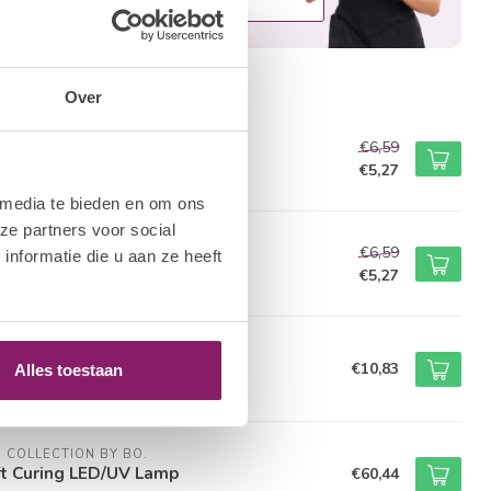
rde producten
Over
M NAIL SYSTEMS
€6,59
e Scrub
€5,27
voorraad
 media te bieden en om ons
ze partners voor social
M NAIL SYSTEMS
€6,59
nformatie die u aan ze heeft
Cleanser
€5,27
voorraad
M NAIL SYSTEMS
icle Pusher
€10,83
Alles toestaan
voorraad
M COLLECTION BY BO.
t Curing LED/UV Lamp
€60,44