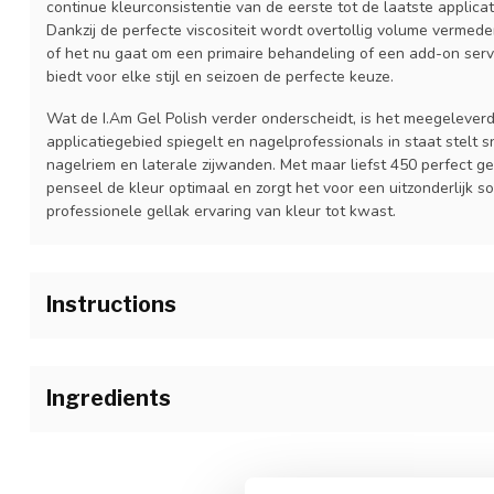
continue kleurconsistentie van de eerste tot de laatste applicat
Dankzij de perfecte viscositeit wordt overtollig volume vermeden
of het nu gaat om een primaire behandeling of een add-on servi
biedt voor elke stijl en seizoen de perfecte keuze.
Wat de I.Am Gel Polish verder onderscheidt, is het meegelever
applicatiegebied spiegelt en nagelprofessionals in staat stelt
nagelriem en laterale zijwanden. Met maar liefst 450 perfect ge
penseel de kleur optimaal en zorgt het voor een uitzonderlijk s
professionele gellak ervaring van kleur tot kwast.
Instructions
1.Bereid de natuurlijke nagel voor zoals gebruikelijk en breng I
nagelplaat. Laat volledig drogen alvorens de I.Am Soak Off Ba
Ingredients
2.Veeg het penseel af aan de hals van het flesje om overtollig 
van de nagel om de houdbaarheid te garanderen en krimpen va
Acrylates Copolymer, AcryloylMorpholine, Ethyl Trimethylbenz
penseel horizontaal op de nagel en breng een dunne laag I.Am
Phenyl Ketone, Iron Oxide (CI 77499), CI 15510, CI 77891, CI 19
van de nagelriem tot de vrije rand. Hardt alle vier de vingers s