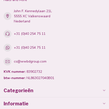
John F. Kennedylaan 21L
5555 XC Valkenswaard
Nederland
+31 (0)40 254 75 11
+31 (0)40 254 75 11
cs@wwbdgroup.com
KVK nummer:
83902732
btw-nummer:
NL863027040B01
Categorieën
Informatie