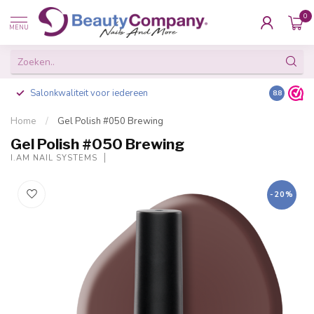
0
MENU
Salonkwaliteit voor iedereen
Gratis ve
8.8
Home
/
Gel Polish #050 Brewing
Gel Polish #050 Brewing
I.AM NAIL SYSTEMS
-20%