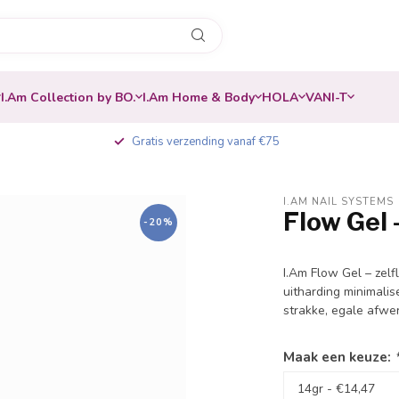
I.Am Collection by BO.
I.Am Home & Body
HOLA
VANI-T
Gratis verzending vanaf €75
I.AM NAIL SYSTEMS
Flow Gel -
-20%
I.Am Flow Gel – zelf
uitharding minimalis
strakke, egale afwe
Maak een keuze: