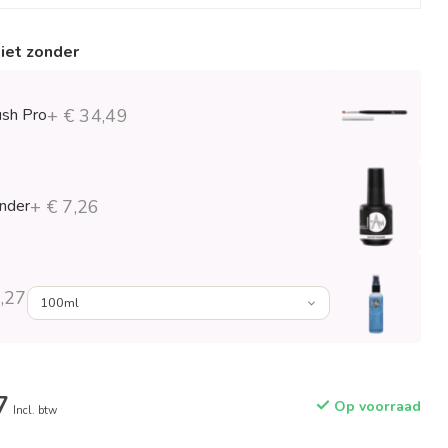
niet zonder
ush Pro
+ € 34,49
onder
+ € 7,26
,27
7
Op voorraad
Incl. btw