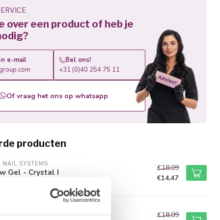
ERVICE
je over een product of heb je
nodig?
n e-mail
Bel ons!
roup.com
+31 (0)40 254 75 11
Of vraag het ons op whatsapp
rde producten
M NAIL SYSTEMS
€18,09
w Gel - Crystal I
€14,47
voorraad
M NAIL SYSTEMS
€18,09
w Gel - Nude