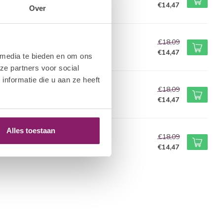
€14,47
Over
voorraad
M NAIL SYSTEMS
€18,09
w Gel - Cover
€14,47
 media te bieden en om ons
voorraad
ze partners voor social
nformatie die u aan ze heeft
M NAIL SYSTEMS
€18,09
w Gel - Pure White
€14,47
voorraad
Alles toestaan
M NAIL SYSTEMS
€18,09
ucture Gel - Crystal
€14,47
voorraad