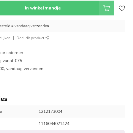
In winkelmandje
esteld = vandaag verzonden
lijken
Deel dit product
oor iedereen
ng vanaf €75
:00, vandaag verzonden
ies
er
1212173004
1116084021424