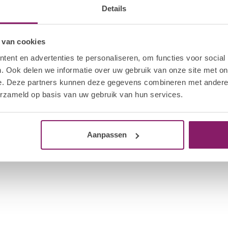
 Glycol Diacrylate , Polyester Acrylate , CI
Details
Op 
bruik uw I.Am Gel Sculpting Brush om het
 leiden tot de gewenste vorm is gecreëerd.
I.A
 van cookies
Flo
ent en advertenties te personaliseren, om functies voor social
Op 
. Ook delen we informatie over uw gebruik van onze site met on
te werken indien nodig.
e. Deze partners kunnen deze gegevens combineren met andere i
I.A
m af te werken en hardt uit gedurende 60 sec.
erzameld op basis van uw gebruik van hun services.
Flo
Op 
Aanpassen
I.A
Str
Op 