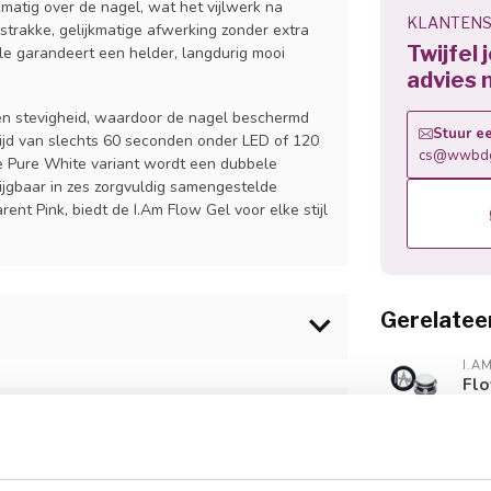
kmatig over de nagel, wat het vijlwerk na
KLANTENS
strakke, gelijkmatige afwerking zonder extra
Twijfel 
le garandeert een helder, langdurig mooi
advies 
t en stevigheid, waardoor de nagel beschermd
Stuur ee
stijd van slechts 60 seconden onder LED of 120
cs@wwbdg
de Pure White variant wordt een dubbele
ijgbaar in zes zorgvuldig samengestelde
rent Pink, biedt de I.Am Flow Gel voor elke stijl
Gerelatee
I.A
cellen en verwijder eventuele vocht en vuil met
Flo
Op 
Oligomer , Tripropylene Glycol Diacrylate,
I.A
el aan op de nagelplaat, tip en/of sjabloon.
ane Triacrylate , Hydroxycyclohexyl Phenyl
Flo