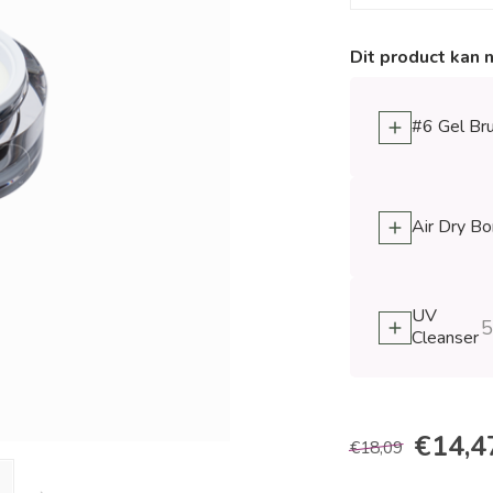
Dit product kan 
#6 Gel Br
Air Dry B
UV
5
Cleanser
€14,4
€18,09