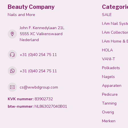
Beauty Company
Categori
Nails and More
SALE
I.Am Nail Sys
John F. Kennedylaan 21L
I.Am Collectio
5555 XC Valkenswaard
Nederland
I.Am Home & 
HOLA
+31 (0)40 254 75 11
VANI-T
Polkadots
+31 (0)40 254 75 11
Nagels
Apparaten
cs@wwbdgroup.com
Pedicure
KVK nummer:
83902732
Tanning
btw-nummer:
NL863027040B01
Overig
Merken