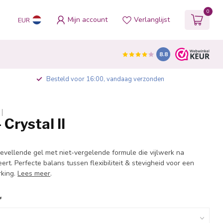
0
Mijn account
Verlanglijst
EUR
8.8
Besteld voor 16:00, vandaag verzonden
 Crystal II
levellende gel met niet-vergelende formule die vijlwerk na
eert. Perfecte balans tussen flexibiliteit & stevigheid voor een
rking.
Lees meer
.
*