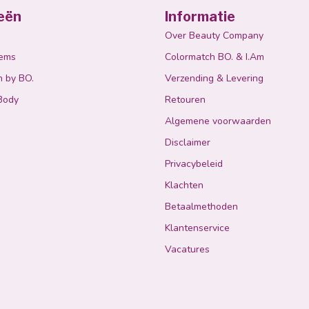
eën
Informatie
Over Beauty Company
tems
Colormatch BO. & I.Am
n by BO.
Verzending & Levering
Body
Retouren
Algemene voorwaarden
Disclaimer
Privacybeleid
Klachten
Betaalmethoden
Klantenservice
Vacatures