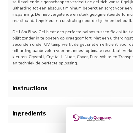
zelflevellende eigenschappen verdeelt de gel zich vanzelf gelij
uitharding tot een absoluut minimum beperkt en zorgt voor een 
inspanning. De niet-vergelende en sterk gepigmenteerde formu
resultaat dat zijn kleur en uitstraling door de tijd heen behoudt.
De I.Am Flow Gel biedt een perfecte balans tussen flexibilitei
blijft zonder in te boeten op draagcomfort. Met een uitharding
seconden onder UV lamp werkt de gel snel en efficiënt, voor 
uitharding aanbevolen voor het meest optimale resultaat. Verkr
kleuren, Crystal I, Crystal II, Nude, Cover, Pure White en Transpa
en techniek de perfecte oplossing.
Instructions
1.Bereid de natuurlijke nagelplaat voor. Verwijder de dode huid
I.Am Blue Scrub en een celstofdepper.
Ingredients
2.Breng een dun laagje I.Am Air Dry Bonder aan.
Urethane Methacrylate , Urethane Acrylate , Urethane Acrylate 
3.Breng met een I.Am Gel Sculpting Brush een dunne laag I.Am G
Trimethylolpropane Trimethacrylate (TMPTMA), Trimethylolprop