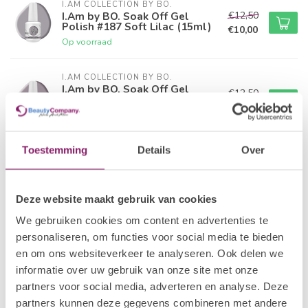
I.AM COLLECTION BY BO.
€12,50
I.Am by BO. Soak Off Gel
Polish #187 Soft Lilac (15ml)
€10,00
Op voorraad
I.AM COLLECTION BY BO.
I.Am by BO. Soak Off Gel
€12,50
Polish #188 Afternoon Tea
€10,00
(15ml)
Op voorraad
Toestemming
Details
Over
I.AM COLLECTION BY BO.
€12,50
I.Am by BO. Soak Off Gel
Polish #189 Mild Umber (15ml)
€10,00
Op voorraad
Deze website maakt gebruik van cookies
We gebruiken cookies om content en advertenties te
I.AM COLLECTION BY BO.
personaliseren, om functies voor social media te bieden
€12,50
I.Am by BO. Soak Off Gel
en om ons websiteverkeer te analyseren. Ook delen we
Polish #190 Dune (15ml)
€10,00
informatie over uw gebruik van onze site met onze
Op voorraad
partners voor social media, adverteren en analyse. Deze
partners kunnen deze gegevens combineren met andere
I.AM COLLECTION BY BO.