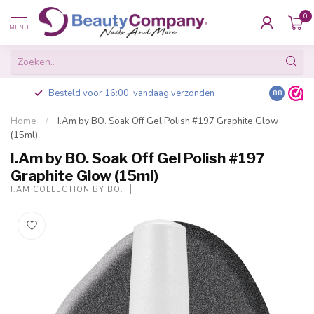
0
MENU
Besteld voor 16:00, vandaag verzonden
8.8
Home
/
I.Am by BO. Soak Off Gel Polish #197 Graphite Glow
(15ml)
I.Am by BO. Soak Off Gel Polish #197
Graphite Glow (15ml)
I.AM COLLECTION BY BO.
-20%