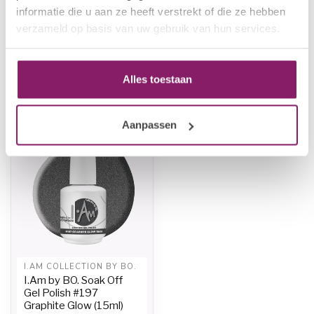
€12,50
I.Am by BO. Soak Off Gel
informatie die u aan ze heeft verstrekt of die ze hebben
Polish #191 Greyish (15ml)
€10,00
verzameld op basis van uw gebruik van hun services.
Op voorraad
Alles toestaan
Recent bekeken
Aanpassen
-20%
I.AM COLLECTION BY BO.
I.Am by BO. Soak Off
Gel Polish #197
Graphite Glow (15ml)