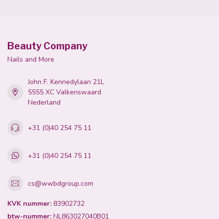
Beauty Company
Nails and More
John F. Kennedylaan 21L
5555 XC Valkenswaard
Nederland
+31 (0)40 254 75 11
+31 (0)40 254 75 11
cs@wwbdgroup.com
KVK nummer:
83902732
btw-nummer:
NL863027040B01