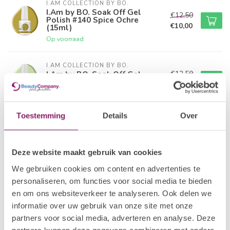
I.AM COLLECTION BY BO.
I.Am by BO. Soak Off Gel
€12,50
Polish #140 Spice Ochre
€10,00
(15ml)
Op voorraad
I.AM COLLECTION BY BO.
€12,50
I.Am by BO. Soak Off Gel
Polish #141 Tennisball (15ml)
€10,00
Op voorraad
Toestemming
Details
Over
I.AM COLLECTION BY BO.
€12,50
I.Am by BO. Soak Off Gel
Polish #142 Fern Lush (15ml)
€10,00
Op voorraad
Deze website maakt gebruik van cookies
We gebruiken cookies om content en advertenties te
I.AM COLLECTION BY BO.
personaliseren, om functies voor social media te bieden
I.Am by BO. Soak Off Gel
€12,50
Polish #143 Sour Sprout
en om ons websiteverkeer te analyseren. Ook delen we
€10,00
(15ml)
informatie over uw gebruik van onze site met onze
Op voorraad
partners voor social media, adverteren en analyse. Deze
partners kunnen deze gegevens combineren met andere