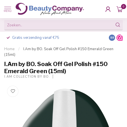
0
MENU
Gratis verzending vanaf €75
Besteld v
8.8
Home
/
I.Am by BO. Soak Off Gel Polish #150 Emerald Green
(15ml)
I.Am by BO. Soak Off Gel Polish #150
Emerald Green (15ml)
I.AM COLLECTION BY BO.
-20%