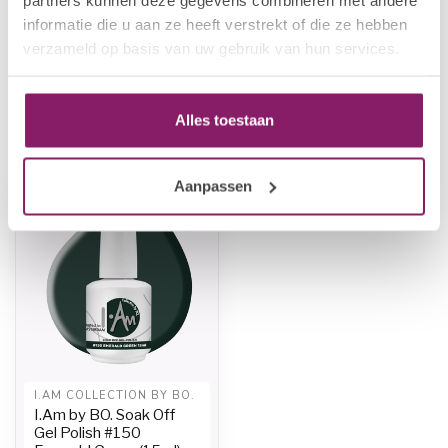
I.AM COLLECTION BY BO.
informatie die u aan ze heeft verstrekt of die ze hebben
€12,50
I.Am by BO. Soak Off Gel
Polish #144 Lime Twist (15ml)
verzameld op basis van uw gebruik van hun services.
€10,00
Op voorraad
Alles toestaan
Recent bekeken
Aanpassen
-20%
I.AM COLLECTION BY BO.
I.Am by BO. Soak Off
Gel Polish #150