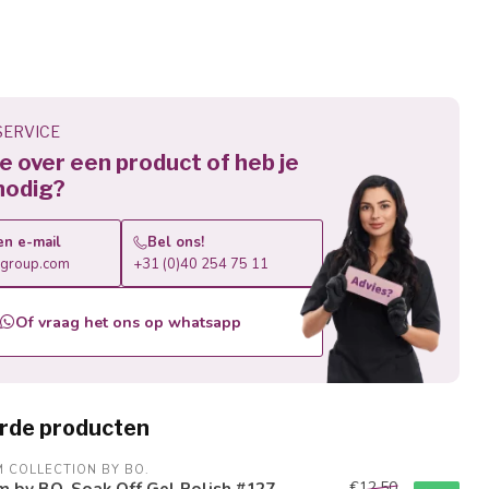
ERVICE
 je over een product of heb je
nodig?
en e-mail
Bel ons!
roup.com
+31 (0)40 254 75 11
Of vraag het ons op whatsapp
rde producten
M COLLECTION BY BO.
€12,50
m by BO. Soak Off Gel Polish #127