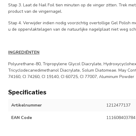
Stap 3. Laat de Nail Foil tien minuten op de vinger zitten. Trek m
product van de vingernagel.
Stap 4. Verwijder indien nodig voorzichtig overtollige Gel Polish 
u de oppervlaktelagen van de natuurlijke nagelplaat niet weg sch
INGREDIËNTEN
Polyurethane-80, Tripropylene Glycol Diacrylate, Hydroxycyclohex
Tricyclodecanedimethanol Diacrylate, Solum Diatomeae. May Contai
74160, CI 74260, CI 19140, CI 60725, CI 77007, Aluminum Powder
Specificaties
Artikelnummer
1212477137
EAN Code
111608403784