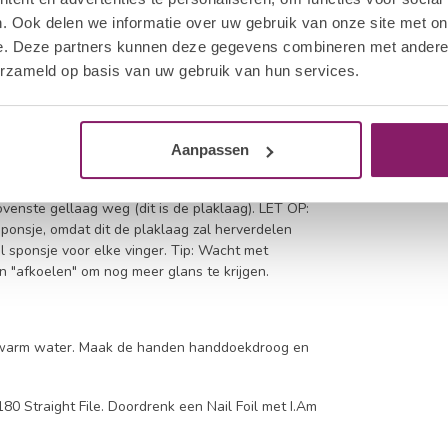
. Ook delen we informatie over uw gebruik van onze site met on
 I.Am Collection By BO Matte Top Gel, veegt u het
e. Deze partners kunnen deze gegevens combineren met andere i
rwijderen. Verzegel de vrije rand van de nagel om
erzameld op basis van uw gebruik van hun services.
orkomen. Houd het penseel horizontaal op de
p Gel of I.Am Collection By BO Matte Top Gel
Hard alle vier de nagels uit gedurende 120 sec.
 de duim.
Aanpassen
t nodig zijn om te reinigen na uitharding. Verzadig
venste gellaag weg (dit is de plaklaag). LET OP:
ponsje, omdat dit de plaklaag zal herverdelen
 sponsje voor elke vinger. Tip: Wacht met
n "afkoelen" om nog meer glans te krijgen.
en warm water. Maak de handen handdoekdroog en
80 Straight File. Doordrenk een Nail Foil met I.Am