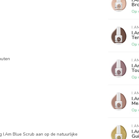
Br
Op 
I.A
I.A
Ter
Op 
nuten
I.A
I.A
To
Op 
I.A
I.A
Me
Op 
I.A
I.A
ng I.Am Blue Scrub aan op de natuurlijke
Gui