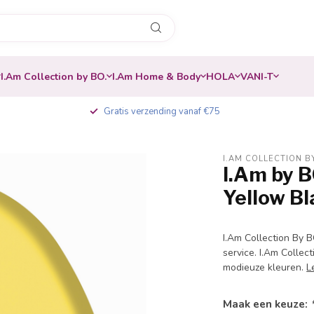
I.Am Collection by BO.
I.Am Home & Body
HOLA
VANI-T
Gratis verzending vanaf €75
I.AM COLLECTION B
I.Am by B
-20%
Yellow Bl
I.Am Collection By B
service. I.Am Colle
modieuze kleuren.
L
Maak een keuze: