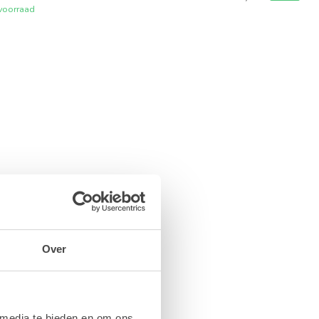
voorraad
Over
 media te bieden en om ons