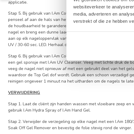
applicatie.
websiteverkeer te analyseren
Stap 5. Bij gebruik van I.Am Collection By BO No Wipe Top Gel of
media, adverteren en analys
penseel af aan de hals van het flesje om overtollig product te ve
verstrekt of die ze hebben v
de houdbaarheid te garanderen en krimpen van het product te vo
nagel en breng een dunne laag I.Am Collection By BO No Wipe To
aan op elk nageloppervlak van alle vier de nagels van één hand. 
UV / 30-60 sec. LED. Herhaal dit op de andere hand en eindig met
Stap 6. Bij gebruik van I.Am Collection By BO Sticky Top Gel zal he
een gel sponsje met I.Am UV Cleanser. Veeg met lichte druk de bo
veeg de nagel niet opnieuw af met een gebruikt deel van het gels
waardoor de Top Gel dof wordt. Gebruik een schoon verzadigd gel
reinigen ongeveer 1 minuut na het uitharden om de nagels te late
VERWIJDERING
Stap 1. Laat de cliënt zijn handen wassen met vloeibare zeep 
gebruik I.Am Hydra Spray of I.Am Hand Gel.
Stap 2. Verwijder de verzegeling op elke nagel met een I.Am 180/1
Soak Off Gel Remover en bevestig de folie stevig rond de vinger.