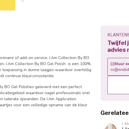
KLANTENS
Twijfel
advies 
primaire of add-on service. I.Am Collection By BO
en. I.Am Collection By BO Gel Polish is een 100%
Stuur e
e toepassing in dunne laagjes waardoor overtollig
cs@wwbdg
t continue kleurconsistentie.
 By BO Gel Polishes geleverd met een perfect
pplicatiegebied waardoor nagel professionals snel
n laterale zijwanden. De I.Am Application
haartjes voor een volledige opname van de kleur
Gerelatee
I.A
I.A