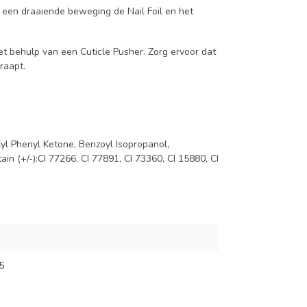
et een draaiende beweging de Nail Foil en het
met behulp van een Cuticle Pusher. Zorg ervoor dat
raapt.
yl Phenyl Ketone, Benzoyl Isopropanol,
n (+/-):CI 77266, CI 77891, CI 73360, CI 15880, CI
5