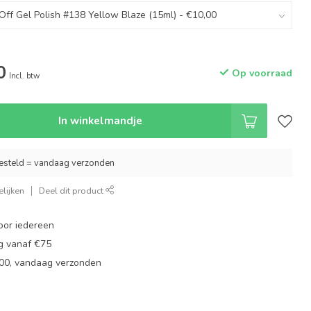
0
Op voorraad
Incl. btw
In winkelmandje
esteld = vandaag verzonden
lijken
Deel dit product
oor iedereen
ng vanaf €75
:00, vandaag verzonden