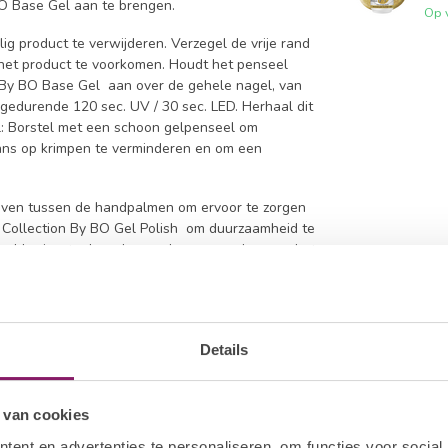
BO Base Gel aan te brengen.
Op 
ig product te verwijderen. Verzegel de vrije rand
het product te voorkomen. Houdt het penseel
n By BO Base Gel aan over de gehele nagel, van
t gedurende 120 sec. UV / 30 sec. LED. Herhaal dit
: Borstel met een schoon gelpenseel om
kans op krimpen te verminderen en om een
eboven tussen de handpalmen om ervoor te zorgen
m Collection By BO Gel Polish om duurzaamheid te
el horizontaal op de nagel en ga verder naar het
 de nagel omhoog naar de proximale nagelplooi
 gelpolish niet op de huid komt. Als de gelpolish
de nagel met behulp van I.Am UV Cleanser en een
30-60 sec. LED uit. Herhaal het proces op de
Details
h aan. Deze laag zorgt voor een volledige
ndere lamp gebruikt, kan het nodig zijn om een
 van cookies
edig uitgehard is en niet uitloopt in uw Top Gel
ent en advertenties te personaliseren, om functies voor social