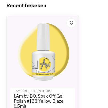
Recent bekeken
I.AM COLLECTION BY BO.
I.Am by BO. Soak Off Gel
Polish #138 Yellow Blaze
(15ml)