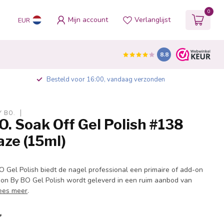
0
Mijn account
Verlanglijst
EUR
8.8
Besteld voor 16:00, vandaag verzonden
Y BO.
O. Soak Off Gel Polish #138
aze (15ml)
O Gel Polish biedt de nagel professional een primaire of add-on
ction By BO Gel Polish wordt geleverd in een ruim aanbod van
ees meer
.
*