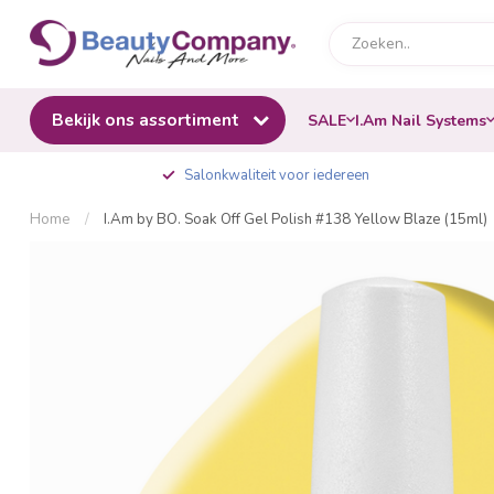
Bekijk ons assortiment
SALE
I.Am Nail Systems
Salonkwaliteit voor iedereen
Home
/
I.Am by BO. Soak Off Gel Polish #138 Yellow Blaze (15ml)