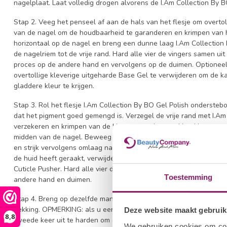
nagelplaat. Laat volledig drogen alvorens de I.Am Collection By 
Stap 2. Veeg het penseel af aan de hals van het flesje om overtoll
van de nagel om de houdbaarheid te garanderen en krimpen van 
horizontaal op de nagel en breng een dunne laag I.Am Collectio
de nagelriem tot de vrije rand. Hard alle vier de vingers samen ui
proces op de andere hand en vervolgens op de duimen. Optioneel
overtollige kleverige uitgeharde Base Gel te verwijderen om de 
gladdere kleur te krijgen.
Stap 3. Rol het flesje I.Am Collection By BO Gel Polish onderst
dat het pigment goed gemengd is. Verzegel de vrije rand met I.A
verzekeren en krimpen van de kleur te voorkomen. Houd het pense
midden van de nagel. Beweeg het penseel vanuit het midden van
en strijk vervolgens omlaag naar de vrije rand. Zorg ervoor dat de
de huid heeft geraakt, verwijder dit dan voor het uitharden van 
Cuticle Pusher. Hard alle vier de nagels gedurende 120 sec. UV / 
Toestemming
andere hand en duimen.
Stap 4. Breng op dezelfde manier een tweede dunne laag gelpolis
dekking. OPMERKING: als u een sterk gepigmenteerde tint of een a
Deze website maakt gebruik
8,8
tweede keer uit te harden om er zeker van te zijn dat de kleur voll
We gebruiken cookies om cont