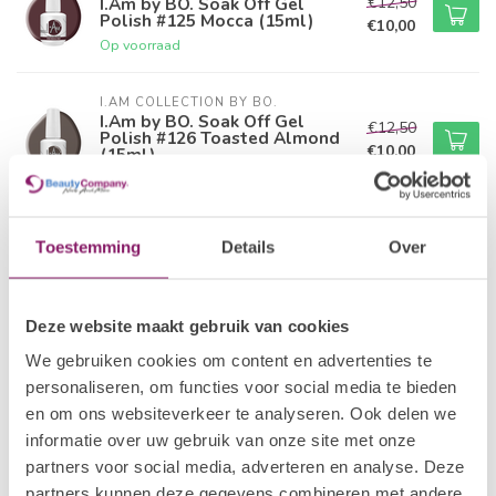
€12,50
I.Am by BO. Soak Off Gel
Polish #125 Mocca (15ml)
€10,00
Op voorraad
I.AM COLLECTION BY BO.
I.Am by BO. Soak Off Gel
€12,50
Polish #126 Toasted Almond
€10,00
(15ml)
Op voorraad
I.AM COLLECTION BY BO.
Toestemming
Details
Over
I.Am by BO. Soak Off Gel
€12,50
Polish #127 Bronzed Earth
€10,00
(15ml)
Op voorraad
Deze website maakt gebruik van cookies
We gebruiken cookies om content en advertenties te
I.AM COLLECTION BY BO.
personaliseren, om functies voor social media te bieden
€12,50
I.Am by BO. Soak Off Gel
Polish #128 Terracotta (15ml)
€10,00
en om ons websiteverkeer te analyseren. Ook delen we
Op voorraad
informatie over uw gebruik van onze site met onze
partners voor social media, adverteren en analyse. Deze
I.AM COLLECTION BY BO.
partners kunnen deze gegevens combineren met andere