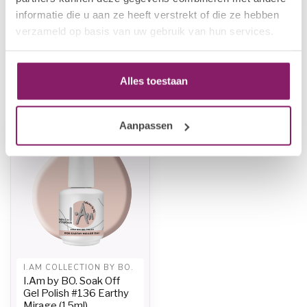
I.Am by BO. Soak Off Gel
€12,50
informatie die u aan ze heeft verstrekt of die ze hebben
Polish #129 Mauve Touch
€10,00
(15ml)
verzameld op basis van uw gebruik van hun services.
Op voorraad
Alles toestaan
Recent bekeken
Aanpassen
-20%
I.AM COLLECTION BY BO.
I.Am by BO. Soak Off
Gel Polish #136 Earthy
Mirage (15ml)