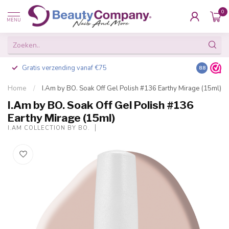
0
MENU
Gratis verzending vanaf €75
Besteld v
8.8
Home
/
I.Am by BO. Soak Off Gel Polish #136 Earthy Mirage (15ml)
I.Am by BO. Soak Off Gel Polish #136
Earthy Mirage (15ml)
I.AM COLLECTION BY BO.
-20%