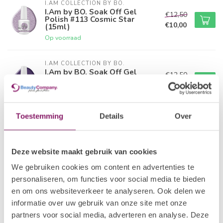
I.AM COLLECTION BY BO.
I.Am by BO. Soak Off Gel
€12,50
Polish #113 Cosmic Star
€10,00
(15ml)
Op voorraad
I.AM COLLECTION BY BO.
I.Am by BO. Soak Off Gel
€12,50
Polish #114 Majestic Grape
€10,00
(15ml)
Op voorraad
Toestemming
Details
Over
I.AM COLLECTION BY BO.
I.Am by BO. Soak Off Gel
€12,50
Polish #115 Andromeda
€10,00
(15ml)
Deze website maakt gebruik van cookies
Op voorraad
We gebruiken cookies om content en advertenties te
personaliseren, om functies voor social media te bieden
I.AM COLLECTION BY BO.
en om ons websiteverkeer te analyseren. Ook delen we
€12,50
I.Am by BO. Soak Off Gel
Polish #116 Nebula (15ml)
€10,00
informatie over uw gebruik van onze site met onze
Op voorraad
partners voor social media, adverteren en analyse. Deze