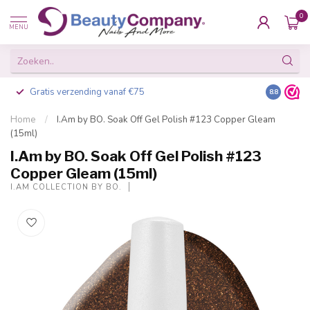
0
MENU
Gratis verzending vanaf €75
Besteld v
8.8
Home
/
I.Am by BO. Soak Off Gel Polish #123 Copper Gleam
(15ml)
I.Am by BO. Soak Off Gel Polish #123
Copper Gleam (15ml)
I.AM COLLECTION BY BO.
-20%