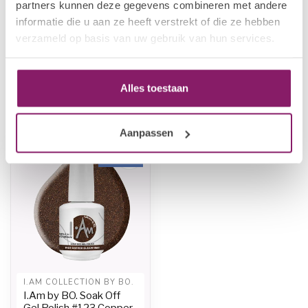
partners kunnen deze gegevens combineren met andere
I.AM COLLECTION BY BO.
informatie die u aan ze heeft verstrekt of die ze hebben
€12,50
I.Am by BO. Soak Off Gel
verzameld op basis van uw gebruik van hun services.
Polish #117 Supernova (15ml)
€10,00
Op voorraad
Alles toestaan
Recent bekeken
Aanpassen
-20%
I.AM COLLECTION BY BO.
I.Am by BO. Soak Off