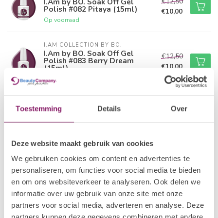
€12,50
I.Am by BO. Soak Off Gel
Polish #082 Pitaya (15ml)
€10,00
Op voorraad
I.AM COLLECTION BY BO.
I.Am by BO. Soak Off Gel
€12,50
Polish #083 Berry Dream
€10,00
(15ml)
Op voorraad
I.AM COLLECTION BY BO.
Toestemming
Details
Over
I.Am by BO. Soak Off Gel
€12,50
Polish #084 Royal Mulberry
€10,00
(15ml)
Op voorraad
Deze website maakt gebruik van cookies
We gebruiken cookies om content en advertenties te
I.AM COLLECTION BY BO.
personaliseren, om functies voor social media te bieden
€12,50
I.Am by BO. Soak Off Gel
Polish #086 Bollywood (15ml)
€10,00
en om ons websiteverkeer te analyseren. Ook delen we
Op voorraad
informatie over uw gebruik van onze site met onze
partners voor social media, adverteren en analyse. Deze
I.AM COLLECTION BY BO.
partners kunnen deze gegevens combineren met andere