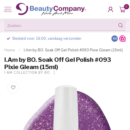
0
MENU
Besteld voor 16:00, vandaag verzonden
8.8
Home
/
I.Am by BO. Soak Off Gel Polish #093 Pixie Gleam (15ml)
I.Am by BO. Soak Off Gel Polish #093
Pixie Gleam (15ml)
I.AM COLLECTION BY BO.
-20%