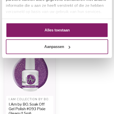
I.Am by BO. Soak Off Gel
€12,50
informatie die u aan ze heeft verstrekt of die ze hebben
Polish #087 Dragons Heart
€10,00
(15ml)
verzameld op basis van uw gebruik van hun services.
Op voorraad
Alles toestaan
Recent bekeken
Aanpassen
-20%
I.AM COLLECTION BY BO.
I.Am by BO. Soak Off
Gel Polish #093 Pixie
Gleam (15ml)