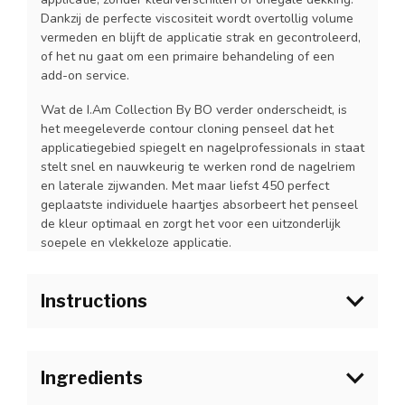
Dankzij de perfecte viscositeit wordt overtollig volume
vermeden en blijft de applicatie strak en gecontroleerd,
of het nu gaat om een primaire behandeling of een
add-on service.
Wat de I.Am Collection By BO verder onderscheidt, is
het meegeleverde contour cloning penseel dat het
applicatiegebied spiegelt en nagelprofessionals in staat
stelt snel en nauwkeurig te werken rond de nagelriem
en laterale zijwanden. Met maar liefst 450 perfect
geplaatste individuele haartjes absorbeert het penseel
de kleur optimaal en zorgt het voor een uitzonderlijk
soepele en vlekkeloze applicatie.
Instructions
1. Bereid de natuurlijke nagel voor zoals gebruikelijk en
breng I.Am Blue Scrub aan op de natuurlijke nagelplaat.
Ingredients
Laat volledig drogen alvorens de I.Am Collection By BO
Base Gel aan te brengen.