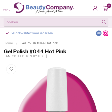
0
MENU
Salonkwaliteit voor iedereen
Gratis ve
8.8
Home
/
Gel Polish #044 Hot Pink
Gel Polish #044 Hot Pink
I.AM COLLECTION BY BO.
-20%