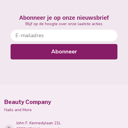
Verwijdering
1. Laat de cliënt zijn handen wassen met vloeibare zeep
Abonneer je op onze nieuwsbrief
en warm water. Maak de handen handdoekdroog en
Blijf op de hoogte over onze laatste acties
gebruik I.Am Hydra Spray of I.Am Hand Gel.
E-mailadres
2. Verwijder de verzegeling op elke nagel met een I.Am
180/180 Straight File. Doordrenk een Nail Foil met I.Am
Soak Off Gel Remover en bevestig de folie stevig rond
Abonneer
de vinger.
3. Laat de Nail Foil tien minuten op de vinger zitten. Trek
met een draaiende beweging de Nail Foil en het
product van de vingernagel.
4. Verwijder indien nodig voorzichtig overtollige Gel
Polish met behulp van een Cuticle Pusher. Zorg ervoor
dat u de oppervlaktelagen van de natuurlijke
Beauty Company
nagelplaat niet weg schraapt.
Nails and More
John F. Kennedylaan 21L