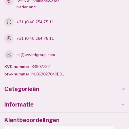
5555 XC Valkenswaard
Nederland
+31 (0)40 254 75 11
+31 (0)40 254 75 11
cs@wwbdgroup.com
KVK nummer:
83902732
btw-nummer:
NL863027040B01
Categorieën
Informatie
Klantbeoordelingen