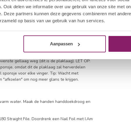
. Ook delen we informatie over uw gebruik van onze site met on
 I.Am Collection By BO Matte Top Gel, veegt u het
e. Deze partners kunnen deze gegevens combineren met andere i
rwijderen. Verzegel de vrije rand van de nagel om
erzameld op basis van uw gebruik van hun services.
orkomen. Houd het penseel horizontaal op de
p Gel of I.Am Collection By BO Matte Top Gel
Hard alle vier de nagels uit gedurende 120 sec.
 de duim.
Aanpassen
t nodig zijn om te reinigen na uitharding. Verzadig
venste gellaag weg (dit is de plaklaag). LET OP:
ponsje, omdat dit de plaklaag zal herverdelen
 sponsje voor elke vinger. Tip: Wacht met
n "afkoelen" om nog meer glans te krijgen.
en warm water. Maak de handen handdoekdroog en
80 Straight File. Doordrenk een Nail Foil met I.Am