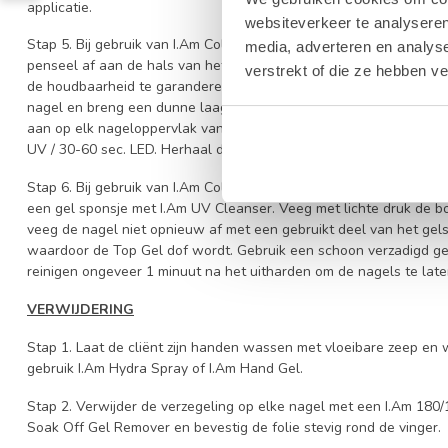
applicatie.
websiteverkeer te analyseren
Stap 5. Bij gebruik van I.Am Collection By BO No Wipe Top Gel of
media, adverteren en analys
penseel af aan de hals van het flesje om overtollig product te ve
verstrekt of die ze hebben v
de houdbaarheid te garanderen en krimpen van het product te vo
nagel en breng een dunne laag I.Am Collection By BO No Wipe To
aan op elk nageloppervlak van alle vier de nagels van één hand. 
UV / 30-60 sec. LED. Herhaal dit op de andere hand en eindig met
Stap 6. Bij gebruik van I.Am Collection By BO Sticky Top Gel zal he
een gel sponsje met I.Am UV Cleanser. Veeg met lichte druk de bo
veeg de nagel niet opnieuw af met een gebruikt deel van het gels
waardoor de Top Gel dof wordt. Gebruik een schoon verzadigd gel
reinigen ongeveer 1 minuut na het uitharden om de nagels te late
VERWIJDERING
Stap 1. Laat de cliënt zijn handen wassen met vloeibare zeep 
gebruik I.Am Hydra Spray of I.Am Hand Gel.
Stap 2. Verwijder de verzegeling op elke nagel met een I.Am 180/1
Soak Off Gel Remover en bevestig de folie stevig rond de vinger.