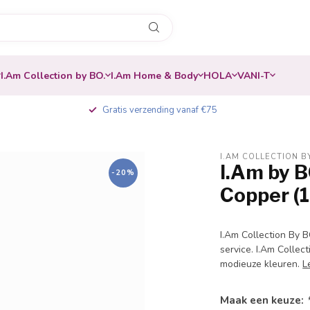
I.Am Collection by BO.
I.Am Home & Body
HOLA
VANI-T
Gratis verzending vanaf €75
I.AM COLLECTION B
I.Am by B
-20%
Copper (
I.Am Collection By B
service. I.Am Colle
modieuze kleuren.
L
Maak een keuze: