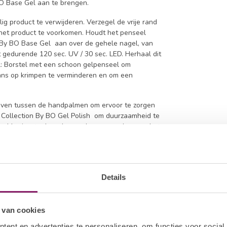
BO Base Gel aan te brengen.
ig product te verwijderen. Verzegel de vrije rand
het product te voorkomen. Houdt het penseel
n By BO Base Gel aan over de gehele nagel, van
it gedurende 120 sec. UV / 30 sec. LED. Herhaal dit
: Borstel met een schoon gelpenseel om
kans op krimpen te verminderen en om een
eboven tussen de handpalmen om ervoor te zorgen
m Collection By BO Gel Polish om duurzaamheid te
el horizontaal op de nagel en ga verder naar het
 de nagel omhoog naar de proximale nagelplooi
 gelpolish niet op de huid komt. Als de gelpolish
de nagel met behulp van I.Am UV Cleanser en een
30-60 sec. LED uit. Herhaal het proces op de
Details
h aan. Deze laag zorgt voor een volledige
ndere lamp gebruikt, kan het nodig zijn om een
 van cookies
edig uitgehard is en niet uitloopt in uw Top Gel
ent en advertenties te personaliseren, om functies voor social