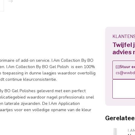
KLANTENS
Twijfel
advies 
primaire of add-on service. I.Am Collection By BO
en. I.Am Collection By BO Gel Polish is een 100%
Stuur e
e toepassing in dunne laagjes waardoor overtollig
cs@wwbdg
t continue kleurconsistentie.
 By BO Gel Polishes geleverd met een perfect
pplicatiegebied waardoor nagel professionals snel
n laterale zijwanden. De I.Am Application
haartjes voor een volledige opname van de kleur
Gerelatee
I.A