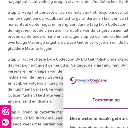
nagelplaat. Laat volledig drogen alvorens de I.Am Collection By 
Stap 2. Veeg het penseel af aan de hals van het flesje om overtoll
van de nagel om de houdbaarheid te garanderen en krimpen van 
horizontaal op de nagel en breng een dunne laag I.Am Collectio
de nagelriem tot de vrije rand. Hardt alle vier de vingers samen u
proces op de andere hand en vervolgens op de duimen. Optioneel
overtollige kleverige uitgeharde Base Gel te verwijderen om de 
gladdere kleur te krijgen.
Stap 3. Rol het flesje I.Am Collection By BO Gel Polish onderst
dat het pigment goed gemengd is. Verzegel de vrije rand met I.A
verzekeren en krimpen van de kleur te voorkomen. Houd het pense
midden van de nagel. Beweeg het penseel vanuit het midden van
en strijk vervolgens omlaag naar de vrije rand. Zorg ervoor dat de
de huid heeft geraakt, verwijder dit dan voor het uitharden van 
Cuticle Pusher. Hard alle vier de nagels gedurende 120 sec. UV / 
Toestemming
andere hand en duimen.
Stap 4. Breng op dezelfde manier een tweede dunne laag gelpolis
dekking. OPMERKING: als u een sterk gepigmenteerde tint of een a
Deze website maakt gebruik
8,8
tweede keer uit te harden om er zeker van te zijn dat de kleur voll
We gebruiken cookies om cont