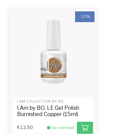
-20%
I.AM COLLECTION BY BO.
I.Am by BO. LE Gel Polish
Burnished Copper (15ml)
€12,50
Op voorraad