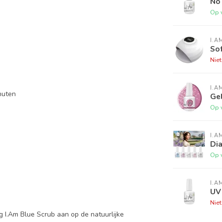
No
Op 
I.A
So
Nie
I.A
nuten
Gel
Op 
I.A
Dia
Op 
I.A
UV
Nie
ng I.Am Blue Scrub aan op de natuurlijke