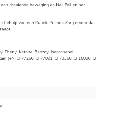
et een draaiende beweging de Nail Foil en het
met behulp van een Cuticle Pusher. Zorg ervoor dat
raapt.
yl Phenyl Ketone, Benzoyl Isopropanol,
n (+/-):CI 77266, CI 77891, CI 73360, CI 15880, CI
5