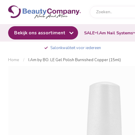
Bekijk ons assortiment
SALE
I.Am Nail Systems
Salonkwaliteit voor iedereen
Home
/
I.Am by BO. LE Gel Polish Burnished Copper (15ml)