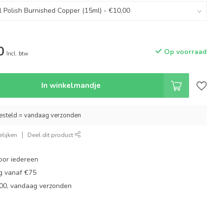
0
Op voorraad
Incl. btw
In winkelmandje
esteld = vandaag verzonden
lijken
Deel dit product
oor iedereen
ng vanaf €75
:00, vandaag verzonden