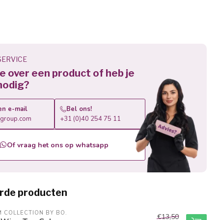
ERVICE
 je over een product of heb je
nodig?
en e-mail
Bel ons!
roup.com
+31 (0)40 254 75 11
Of vraag het ons op whatsapp
rde producten
M COLLECTION BY BO.
€13,50