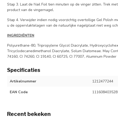
Stap 3. Laat de Nail Foil tien minuten op de vinger zitten. Trek m
product van de vingernagel.
Stap 4. Verwijder indien nodig voorzichtig overtollige Gel Polish 
u de oppervlaktelagen van de natuurlijke nagelplaat niet weg sch
INGREDIËNTEN
Polyurethane-80, Tripropylene Glycol Diacrylate, Hydroxycyclohex
Tricyclodecanedimethanol Diacrylate, Solum Diatomeae. May Contai
74160, CI 74260, CI 19140, CI 60725, CI 77007, Aluminum Powder
Specificaties
Artikelnummer
1212477244
EAN Code
111608403528
Recent bekeken