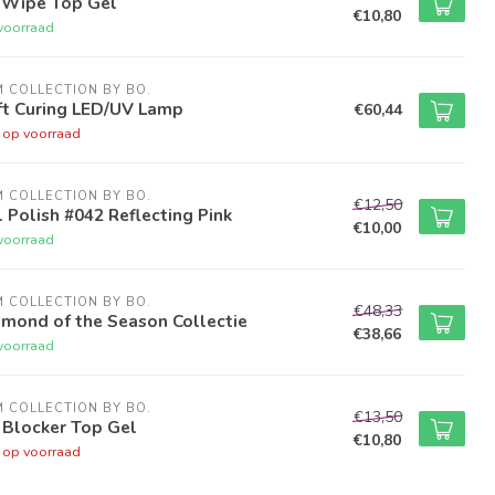
 Wipe Top Gel
€10,80
voorraad
M COLLECTION BY BO.
ft Curing LED/UV Lamp
€60,44
t op voorraad
M COLLECTION BY BO.
€12,50
 Polish #042 Reflecting Pink
€10,00
voorraad
M COLLECTION BY BO.
€48,33
mond of the Season Collectie
€38,66
voorraad
M COLLECTION BY BO.
€13,50
 Blocker Top Gel
€10,80
t op voorraad