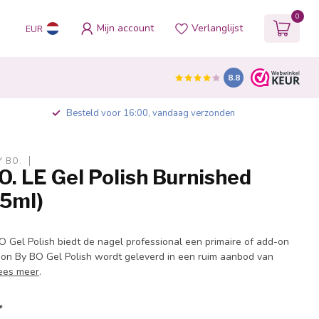
0
Mijn account
Verlanglijst
EUR
8.8
Besteld voor 16:00, vandaag verzonden
Y BO.
O. LE Gel Polish Burnished
15ml)
O Gel Polish biedt de nagel professional een primaire of add-on
ction By BO Gel Polish wordt geleverd in een ruim aanbod van
ees meer
.
*