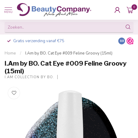
0
MENU
Gratis verzending vanaf €75
Besteld v
8.8
Home
/
I.Am by BO. Cat Eye #009 Feline Groovy (15ml)
I.Am by BO. Cat Eye #009 Feline Groovy
(15ml)
I.AM COLLECTION BY BO.
-20%