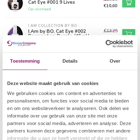
Cat Eye #001 9 Lives
€10,60
Op voorraad
I.AM COLLECTION BY BO.
€13,25
I.Am by BO. Cat Eye #002
Pounced on Purple (15ml)
€10,60
Op voorraad
I.AM COLLECTION BY BO.
Toestemming
Details
Over
€13,25
I.Am by BO. Cat Eye #003
Purrfectly Pink (15ml)
€10,60
Op voorraad
Deze website maakt gebruik van cookies
I.AM COLLECTION BY BO.
We gebruiken cookies om content en advertenties te
€13,25
I.Am by BO. Cat Eye #004
personaliseren, om functies voor social media te bieden
Priceless (15ml)
€10,60
en om ons websiteverkeer te analyseren. Ook delen we
Op voorraad
informatie over uw gebruik van onze site met onze
partners voor social media, adverteren en analyse. Deze
I.AM COLLECTION BY BO.
€13,25
I.Am by BO. Cat Eye #005 Right
partners kunnen deze gegevens combineren met andere
Meow (15ml)
€10,60
informatie die u aan ze heeft verstrekt of die ze hebben