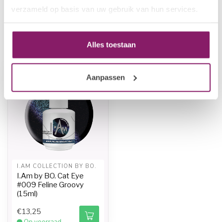
Op voorraad
verzameld op basis van uw gebruik van hun services.
Recent bekeken
Alles toestaan
-20%
Aanpassen
I.AM COLLECTION BY BO.
I.Am by BO. Cat Eye
#009 Feline Groovy
(15ml)
€13,25