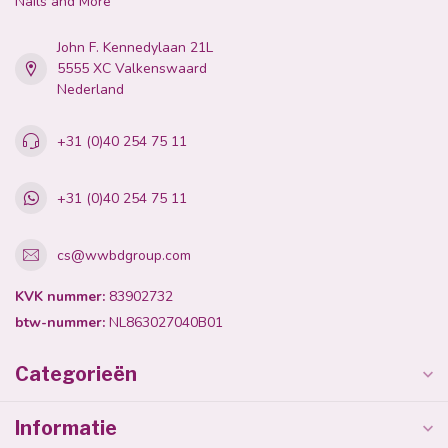
nagelplaat niet weg schraapt.
Nails and More
John F. Kennedylaan 21L
5555 XC Valkenswaard
Nederland
+31 (0)40 254 75 11
+31 (0)40 254 75 11
cs@wwbdgroup.com
KVK nummer:
83902732
btw-nummer:
NL863027040B01
Categorieën
Informatie