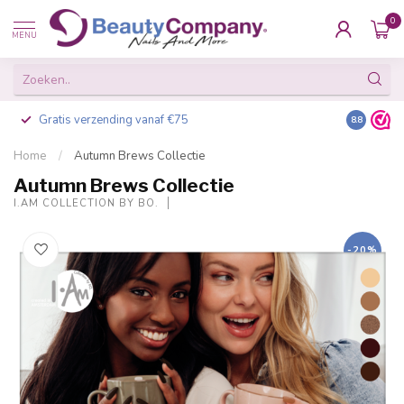
0
MENU
Gratis verzending vanaf €75
Besteld v
8.8
Home
/
Autumn Brews Collectie
Autumn Brews Collectie
I.AM COLLECTION BY BO.
-20%