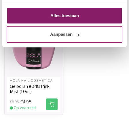
Recent bekeken
Alles toestaan
-45%
-45%
Aanpassen
HOLA NAIL COSMETICA
Gelpolish #048 Pink
Mist (10ml)
€4,95
€8,95
Op voorraad