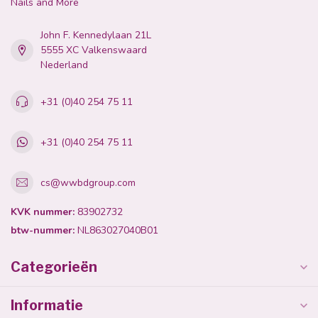
Nails and More
John F. Kennedylaan 21L
5555 XC Valkenswaard
Nederland
+31 (0)40 254 75 11
+31 (0)40 254 75 11
cs@wwbdgroup.com
KVK nummer:
83902732
btw-nummer:
NL863027040B01
Categorieën
Informatie