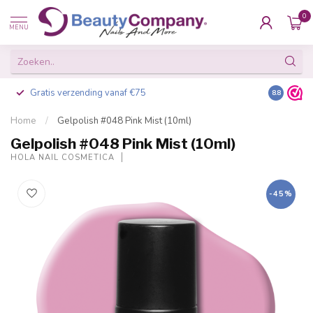
0
MENU
Gratis verzending vanaf €75
Besteld v
8.8
Home
/
Gelpolish #048 Pink Mist (10ml)
Gelpolish #048 Pink Mist (10ml)
HOLA NAIL COSMETICA
-45%