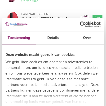
Op voorraad
I.AM NAIL SYSTEMS
€8,41
Gel Polish #082 Hot Coral
€6,73
Op voorraad
I.AM NAIL SYSTEMS
Toestemming
Details
Over
€8,41
Gel Polish #001 A'dam
€6,73
Op voorraad
Deze website maakt gebruik van cookies
POLKADOTS
€21,80
We gebruiken cookies om content en advertenties te
Gelpolish 25 Tropical Bird
€15,26
personaliseren, om functies voor social media te bieden
Op voorraad
en om ons websiteverkeer te analyseren. Ook delen we
informatie over uw gebruik van onze site met onze
I.AM COLLECTION BY BO.
partners voor social media, adverteren en analyse. Deze
€12,50
Gel Polish #042 Reflecting
Pink
partners kunnen deze gegevens combineren met andere
€10,00
Op voorraad
informatie die u aan ze heeft verstrekt of die ze hebben
verzameld op basis van uw gebruik van hun services.