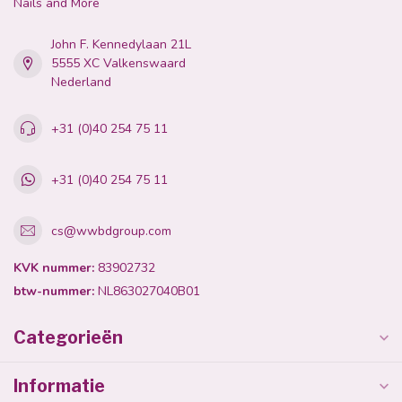
Nails and More
John F. Kennedylaan 21L
5555 XC Valkenswaard
Nederland
+31 (0)40 254 75 11
+31 (0)40 254 75 11
cs@wwbdgroup.com
KVK nummer:
83902732
btw-nummer:
NL863027040B01
Categorieën
Informatie