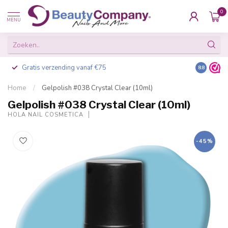
0
MENU
Gratis verzending vanaf €75
Besteld v
8.8
Home
/
Gelpolish #038 Crystal Clear (10ml)
Gelpolish #038 Crystal Clear (10ml)
HOLA NAIL COSMETICA
-45%