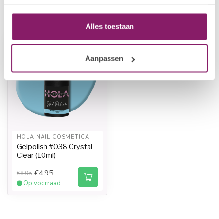
Recent bekeken
Alles toestaan
-45%
-45%
Aanpassen
HOLA NAIL COSMETICA
Gelpolish #038 Crystal
Clear (10ml)
€4,95
€8,95
Op voorraad