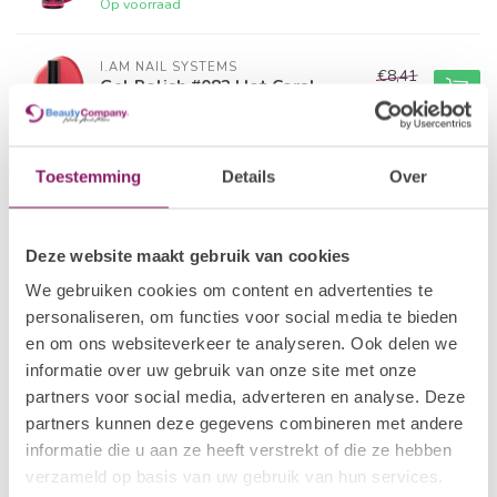
Op voorraad
I.AM NAIL SYSTEMS
€8,41
Gel Polish #082 Hot Coral
€6,73
Op voorraad
POLKADOTS
Toestemming
Details
Over
€21,80
Gelpolish 25 Tropical Bird
€15,26
Op voorraad
Deze website maakt gebruik van cookies
I.AM NAIL SYSTEMS
€8,41
We gebruiken cookies om content en advertenties te
Gel Polish #001 A'dam
€6,73
personaliseren, om functies voor social media te bieden
Op voorraad
en om ons websiteverkeer te analyseren. Ook delen we
informatie over uw gebruik van onze site met onze
I.AM COLLECTION BY BO.
partners voor social media, adverteren en analyse. Deze
€12,50
Gel Polish #042 Reflecting
Pink
partners kunnen deze gegevens combineren met andere
€10,00
Op voorraad
informatie die u aan ze heeft verstrekt of die ze hebben
verzameld op basis van uw gebruik van hun services.