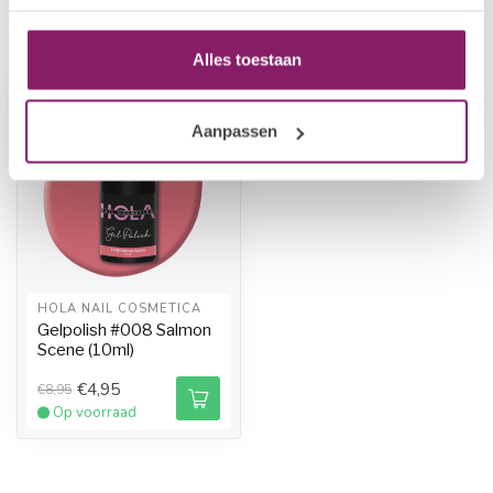
Recent bekeken
Alles toestaan
-45%
-45%
Aanpassen
HOLA NAIL COSMETICA
Gelpolish #008 Salmon
Scene (10ml)
€4,95
€8,95
Op voorraad