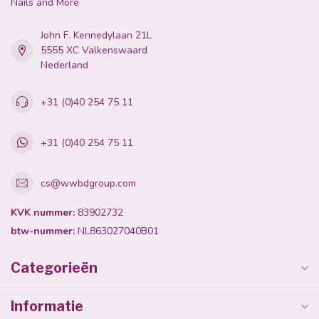
Nails and More
John F. Kennedylaan 21L
5555 XC Valkenswaard
Nederland
+31 (0)40 254 75 11
+31 (0)40 254 75 11
cs@wwbdgroup.com
KVK nummer:
83902732
btw-nummer:
NL863027040B01
Categorieën
Informatie