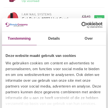
Op voorraad
I.AM NAIL SYSTEMS
€8,41
Gel Polish #082 Hot Coral
€6,73
Op voorraad
I.AM NAIL SYSTEMS
Toestemming
Details
Over
€8,41
Gel Polish #001 A'dam
€6,73
Op voorraad
Deze website maakt gebruik van cookies
POLKADOTS
€21,80
We gebruiken cookies om content en advertenties te
Gelpolish 25 Tropical Bird
€15,26
personaliseren, om functies voor social media te bieden
Op voorraad
en om ons websiteverkeer te analyseren. Ook delen we
informatie over uw gebruik van onze site met onze
I.AM COLLECTION BY BO.
partners voor social media, adverteren en analyse. Deze
€12,50
Gel Polish #042 Reflecting
Pink
partners kunnen deze gegevens combineren met andere
€10,00
Op voorraad
informatie die u aan ze heeft verstrekt of die ze hebben
verzameld op basis van uw gebruik van hun services.