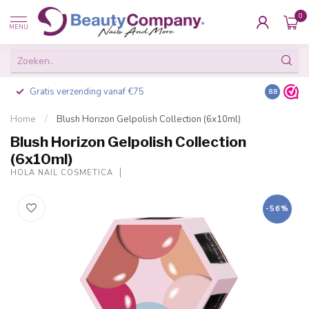
0
MENU
Gratis verzending vanaf €75
Besteld v
8.8
Home
/
Blush Horizon Gelpolish Collection (6x10ml)
Blush Horizon Gelpolish Collection
(6x10ml)
HOLA NAIL COSMETICA
-56%