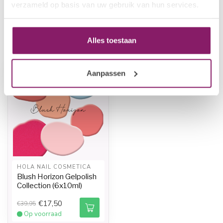
Op voorraad
verzameld op basis van uw gebruik van hun services.
Alles toestaan
Recent bekeken
Aanpassen
-56%
HOLA NAIL COSMETICA
Blush Horizon Gelpolish
Collection (6x10ml)
€17,50
€39,95
Op voorraad