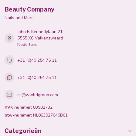
Beauty Company
Nails and More
John F. Kennedylaan 21L
5555 XC Valkenswaard
Nederland
+31 (0)40 254 75 11
+31 (0)40 254 75 11
cs@wwbdgroup.com
KVK nummer:
83902732
btw-nummer:
NL863027040B01
Categorieën