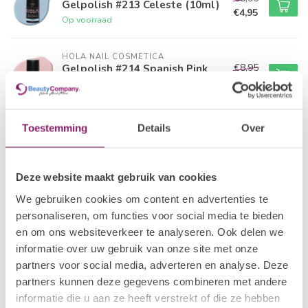
Gelpolish #213 Celeste (10ml)
€4,95
Op voorraad
HOLA NAIL COSMETICA
€8,95
Gelpolish #214 Spanish Pink
(10ml)
€4,95
Op voorraad
Toestemming
Details
Over
HOLA NAIL COSMETICA
€8,95
Gelpolish #215 Peach Dawn
(10ml)
€4,95
Op voorraad
Deze website maakt gebruik van cookies
We gebruiken cookies om content en advertenties te
HOLA NAIL COSMETICA
€8,95
Gelpolish #216 Carnation
personaliseren, om functies voor social media te bieden
(10ml)
€4,95
en om ons websiteverkeer te analyseren. Ook delen we
Op voorraad
informatie over uw gebruik van onze site met onze
partners voor social media, adverteren en analyse. Deze
HOLA NAIL COSMETICA
partners kunnen deze gegevens combineren met andere
€8,95
Gelpolish #217 Terracotta
(10ml)
informatie die u aan ze heeft verstrekt of die ze hebben
€4,95