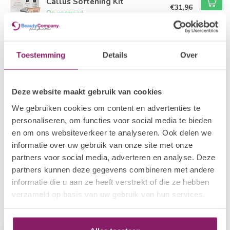
Callus Softening Kit
€31,96
Op voorraad
FOOTLOGIX
Nail Tincture Spray
€21,40
Toestemming
Details
Over
Niet op voorraad
Deze website maakt gebruik van cookies
FOOTLOGIX
Peeling Skin Formula
€22,40
We gebruiken cookies om content en advertenties te
Op voorraad
personaliseren, om functies voor social media te bieden
en om ons websiteverkeer te analyseren. Ook delen we
I.AM NAIL SYSTEMS
€6,60
informatie over uw gebruik van onze site met onze
Hydra Spray
€5,28
partners voor social media, adverteren en analyse. Deze
Op voorraad
partners kunnen deze gegevens combineren met andere
informatie die u aan ze heeft verstrekt of die ze hebben
verzameld op basis van uw gebruik van hun services.
Recent bekeken