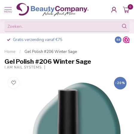
0
MENU
Gratis verzending vanaf €75
Besteld v
8.8
Home
/
Gel Polish #206 Winter Sage
Gel Polish #206 Winter Sage
I.AM NAIL SYSTEMS
-20%