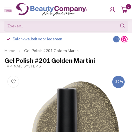
0
MENU
Salonkwaliteit voor iedereen
Gratis ve
8.8
Home
/
Gel Polish #201 Golden Martini
Gel Polish #201 Golden Martini
I.AM NAIL SYSTEMS
-20%