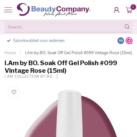
0
MENU
Salonkwaliteit voor iedereen
Gratis ve
8.8
Home
/
I.Am by BO. Soak Off Gel Polish #099 Vintage Rose (15ml)
I.Am by BO. Soak Off Gel Polish #099
Vintage Rose (15ml)
I.AM COLLECTION BY BO.
-20%