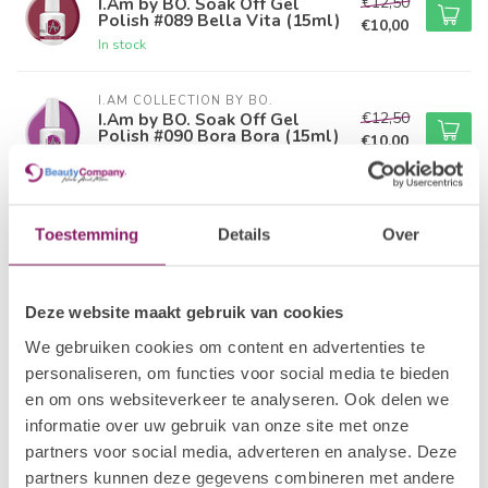
€12,50
I.Am by BO. Soak Off Gel
Polish #089 Bella Vita (15ml)
€10,00
In stock
I.AM COLLECTION BY BO.
€12,50
I.Am by BO. Soak Off Gel
Polish #090 Bora Bora (15ml)
€10,00
In stock
I.AM COLLECTION BY BO.
€12,50
I.Am by BO. Soak Off Gel
Toestemming
Details
Over
Polish #091 Disco Diva (15ml)
€10,00
In stock
Deze website maakt gebruik van cookies
I.AM COLLECTION BY BO.
We gebruiken cookies om content en advertenties te
I.Am by BO. Soak Off Gel
€12,50
Polish #092 Vivid Orchid
personaliseren, om functies voor social media te bieden
€10,00
(15ml)
en om ons websiteverkeer te analyseren. Ook delen we
In stock
informatie over uw gebruik van onze site met onze
partners voor social media, adverteren en analyse. Deze
I.AM COLLECTION BY BO.
partners kunnen deze gegevens combineren met andere
I.Am by BO. Soak Off Gel