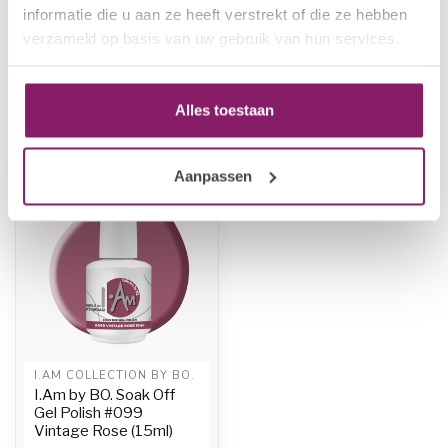
€12,50
Polish #093 Pixie Gleam
informatie die u aan ze heeft verstrekt of die ze hebben
€10,00
(15ml)
verzameld op basis van uw gebruik van hun services.
In stock
Alles toestaan
Recently viewed
Aanpassen
I.AM COLLECTION BY BO.
I.Am by BO. Soak Off
Gel Polish #099
Vintage Rose (15ml)