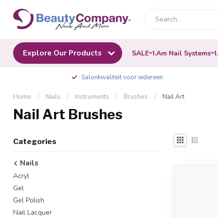
Explore Our Products
SALE
I.Am Nail Systems
I
Salonkwaliteit voor iedereen
Home
/
Nails
/
Instruments
/
Brushes
/
Nail Art
Nail Art Brushes
Categories
Nails
Acryl
Gel
Gel Polish
Nail Lacquer