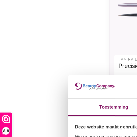
I.AM NAI
Precisi
€
€15,67
Toestemming
Deze website maakt gebruik
8,8
We gebruiken cookies om cont