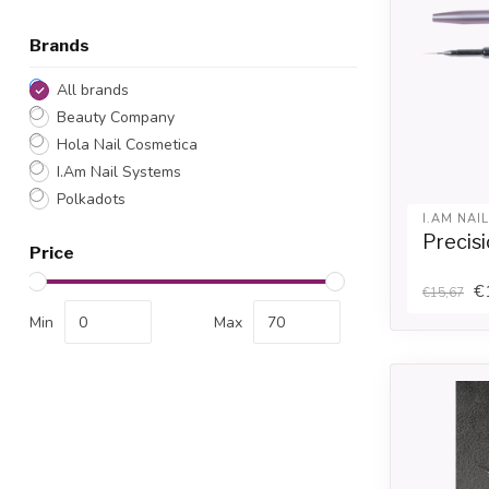
Brands
All brands
Beauty Company
Hola Nail Cosmetica
I.Am Nail Systems
Polkadots
I.AM NAI
Precisi
Price
€
€15,67
Min
Max