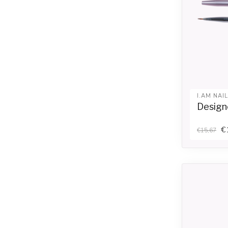
I.AM NAI
Design
€
€15,67