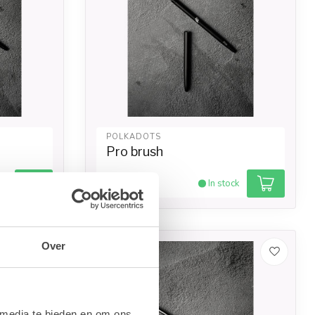
POLKADOTS
Pro brush
€19,35
ck
In stock
Over
-20%
 media te bieden en om ons