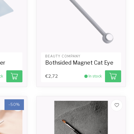
BEAUTY COMPANY
er
Bothsided Magnet Cat Eye
€2,72
ck
In stock
-50%