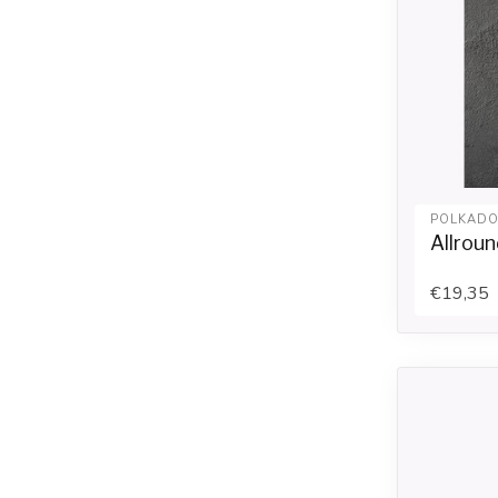
POLKADO
Allroun
€19,35