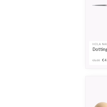
HOLA NA
Dottin
€4
€5,99