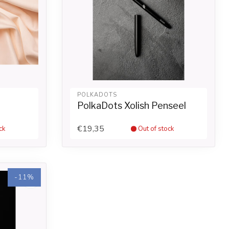
POLKADOTS
PolkaDots Xolish Penseel
€19,35
ck
Out of stock
-11%