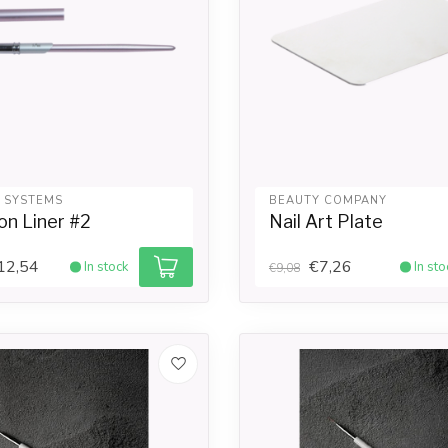
L SYSTEMS
BEAUTY COMPANY
on Liner #2
Nail Art Plate
12,54
€7,26
In stock
In sto
€9,08