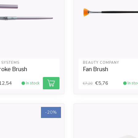
L SYSTEMS
BEAUTY COMPANY
roke Brush
Fan Brush
12,54
€5,76
In stock
In sto
€7,20
-20%