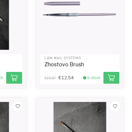
I.AM NAIL SYSTEMS
Zhostovo Brush
€12,54
ck
In stock
€15,67