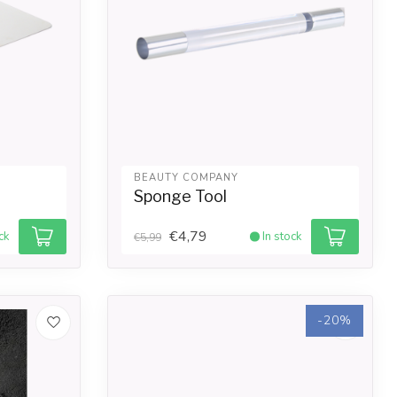
BEAUTY COMPANY
Sponge Tool
€4,79
ck
In stock
€5,99
-20%