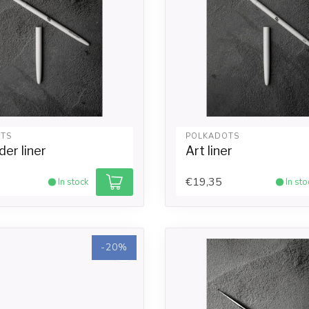
TS
POLKADOTS
der liner
Art liner
€19,35
In stock
In sto
-20%