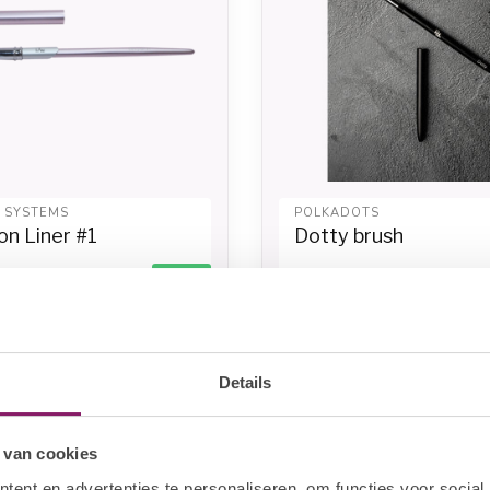
L SYSTEMS
POLKADOTS
on Liner #1
Dotty brush
12,54
€19,35
In stock
In sto
Details
 van cookies
ent en advertenties te personaliseren, om functies voor social