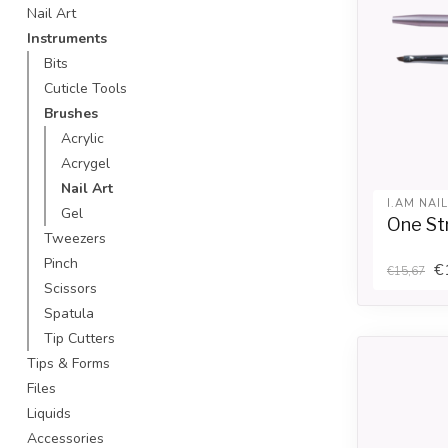
Nail Art
Instruments
Bits
Cuticle Tools
Brushes
Acrylic
Acrygel
Nail Art
I.AM NAI
Gel
One St
Tweezers
Pinch
€
€15,67
Scissors
Spatula
Tip Cutters
Tips & Forms
Files
Liquids
Accessories