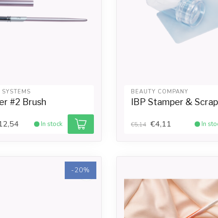
L SYSTEMS
BEAUTY COMPANY
er #2 Brush
IBP Stamper & Scrap
12,54
€4,11
In stock
In sto
€5,14
-20%