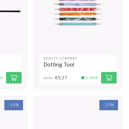
BEAUTY COMPANY
Dotting Tool
€5,27
ck
In stock
€6,59
-20%
-20%