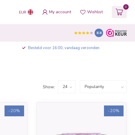
0
My account
Wishlist
EUR
8.8
Besteld voor 16:00, vandaag verzonden
Show:
-20%
-20%