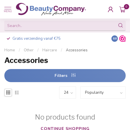
0
MENU
Gratis verzending vanaf €75
Besteld v
8.8
Home
/
Other
/
Haircare
/
Accessories
Accessories
Filters
No products found
CONTINUE SHOPPING