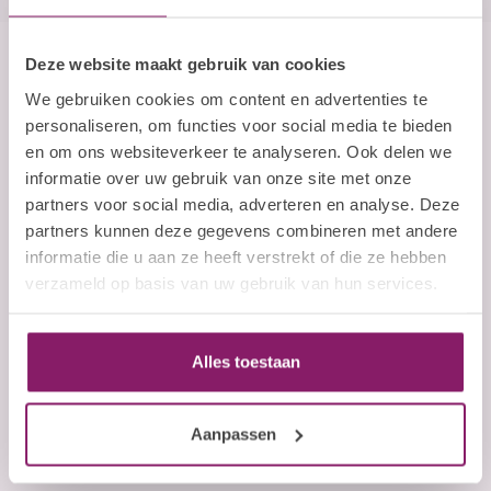
Deze website maakt gebruik van cookies
Beauty Company
We gebruiken cookies om content en advertenties te
Nails and More
personaliseren, om functies voor social media te bieden
en om ons websiteverkeer te analyseren. Ook delen we
John F. Kennedylaan 21L
informatie over uw gebruik van onze site met onze
5555 XC Valkenswaard
partners voor social media, adverteren en analyse. Deze
Nederland
partners kunnen deze gegevens combineren met andere
informatie die u aan ze heeft verstrekt of die ze hebben
+31 (0)40 254 75 11
verzameld op basis van uw gebruik van hun services.
+31 (0)40 254 75 11
Alles toestaan
cs@wwbdgroup.com
Aanpassen
COC number:
83902732
TAX/VAT Number:
NL863027040B01