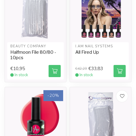
BEAUTY COMPANY
I.AM NAIL SYSTEMS
Halfmoon File 80/80 -
All Fired Up
10pcs
€10,95
€33,83
€42,29
In stock
In stock
-20%