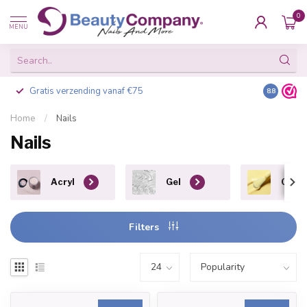
0
MENU
Gratis verzending vanaf €75
Besteld v
8.8
Home
/
Nails
Nails
Acryl
Gel
Gel P
Filters