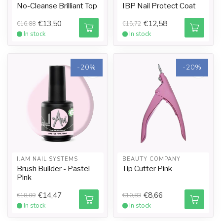
No-Cleanse Brilliant Top
IBP Nail Protect Coat
€13,50
€12,58
€16,88
€15,72
In stock
In stock
-20%
-20%
I.AM NAIL SYSTEMS
BEAUTY COMPANY
Brush Builder - Pastel
Tip Cutter Pink
Pink
€14,47
€8,66
€18,09
€10,83
In stock
In stock