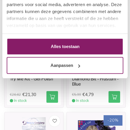
partners voor social media, adverteren en analyse. Deze
partners kunnen deze gegevens combineren met andere
informatie die u aan ze heeft verstrekt of die ze hebben
-20%
-20%
verzameld op basis van uw gebruik van hun services.
Alles toestaan
Aanpassen
I.AM NAIL SYSTEMS
BEAUTY COMPANY
Try Me Kit - Gel Polish
Diamond Bit - Frustum -
Blue
€21,30
€4,79
€26,62
€5,99
In stock
In stock
-20%