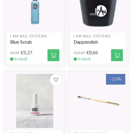
I.AM NAIL SYSTEMS
I.AM NAIL SYSTEMS
Blue Scrub
Dappendish
€5,27
€8,66
€6,59
€10,83
In stock
In stock
-20%