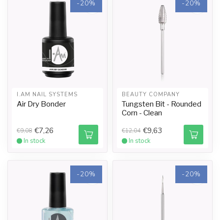
-20%
-20%
I.AM NAIL SYSTEMS
BEAUTY COMPANY
Air Dry Bonder
Tungsten Bit - Rounded
Corn - Clean
€7,26
€9,63
€9,08
€12,04
In stock
In stock
-20%
-20%