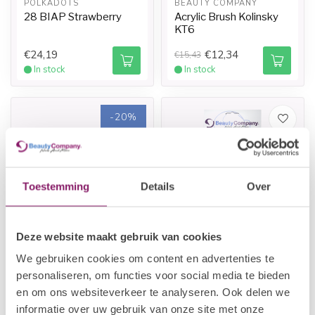
POLKADOTS
BEAUTY COMPANY
28 BIAP Strawberry
Acrylic Brush Kolinsky
KT6
€24,19
€12,34
€15,43
In stock
In stock
-20%
Toestemming
Details
Over
Deze website maakt gebruik van cookies
I.AM NAIL SYSTEMS
BEAUTY COMPANY
We gebruiken cookies om content en advertenties te
Monomer - Original
Straight File 180/180 -
10pcs
personaliseren, om functies voor social media te bieden
en om ons websiteverkeer te analyseren. Ook delen we
€9,63
€7,95
€12,04
informatie over uw gebruik van onze site met onze
In stock
In stock