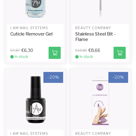
I.AM NAIL SYSTEMS
BEAUTY COMPANY
Cuticle Remover Gel
Stainless Steel Bit -
Flame
€6,30
€8,66
€7,87
€10,83
In stock
In stock
-20%
-20%
I.AM NAIL SYSTEMS
BEAUTY COMPANY