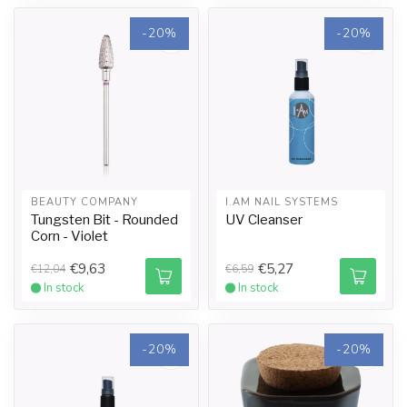
-20%
-20%
BEAUTY COMPANY
I.AM NAIL SYSTEMS
Tungsten Bit - Rounded
UV Cleanser
Corn - Violet
€9,63
€5,27
€12,04
€6,59
In stock
In stock
-20%
-20%