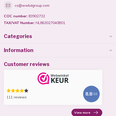
cs@wwbdgroup.com
COC number:
83902732
TAX/VAT Number:
NL863027040B01
Categories
Information
Customer reviews
8.8
/10
111 reviews
View more