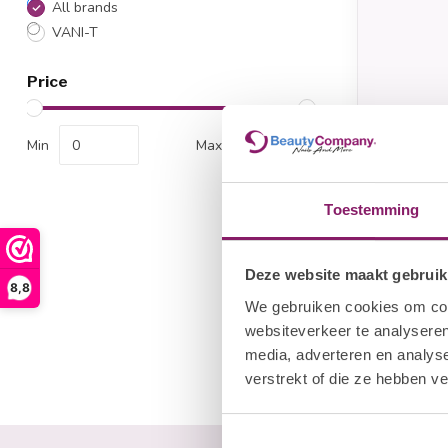
All brands
VANI-T
Price
Min
Max
Toestemming
VANI-T
Vani-T 
Founda
Deze website maakt gebruik
8,8
€
We gebruiken cookies om cont
€34,95
websiteverkeer te analyseren
media, adverteren en analys
verstrekt of die ze hebben v