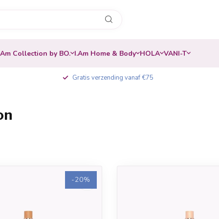
.Am Collection by BO.
I.Am Home & Body
HOLA
VANI-T
Gratis verzending vanaf €75
on
-20%