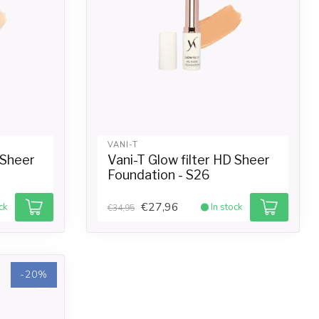
VANI-T
 Sheer
Vani-T Glow filter HD Sheer
Foundation - S26
€27,96
ck
In stock
€34,95
-20%