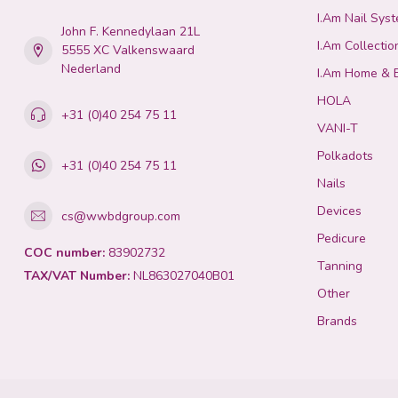
I.Am Nail Sys
John F. Kennedylaan 21L
I.Am Collectio
5555 XC Valkenswaard
Nederland
I.Am Home & 
HOLA
+31 (0)40 254 75 11
VANI-T
Polkadots
+31 (0)40 254 75 11
Nails
Devices
cs@wwbdgroup.com
Pedicure
COC number:
83902732
Tanning
TAX/VAT Number:
NL863027040B01
Other
Brands