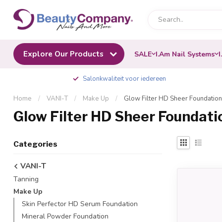
Explore Our Products
SALE
I.Am Nail Systems
I
Salonkwaliteit voor iedereen
Home
/
VANI-T
/
Make Up
/
Glow Filter HD Sheer Foundation
Glow Filter HD Sheer Foundati
Categories
VANI-T
Tanning
Make Up
Skin Perfector HD Serum Foundation
Mineral Powder Foundation