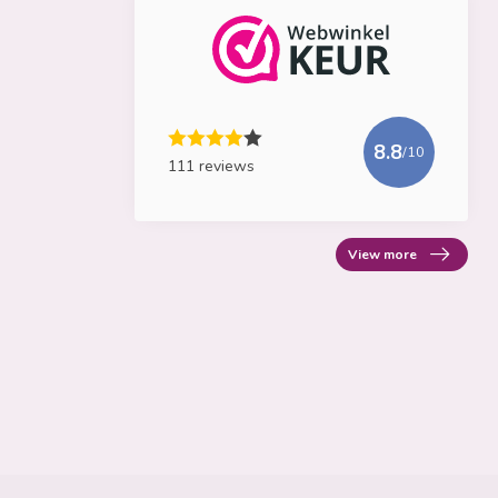
8.8
/10
111 reviews
View more