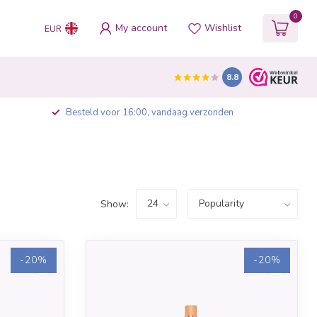
0
My account
Wishlist
EUR
8.8
Besteld voor 16:00, vandaag verzonden
Show:
-20%
-20%