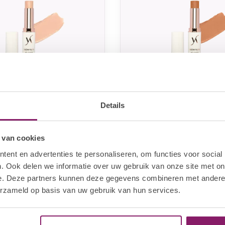
Details
VANI-T
Glow filter HD Sheer
Vani-T Glow filter HD
tion - S21
Foundation - S36
 van cookies
27,96
€27,96
ent en advertenties te personaliseren, om functies voor social
In stock
In sto
€34,95
. Ook delen we informatie over uw gebruik van onze site met on
e. Deze partners kunnen deze gegevens combineren met andere i
erzameld op basis van uw gebruik van hun services.