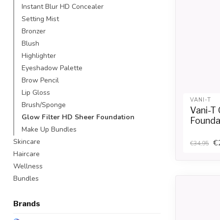
Instant Blur HD Concealer
Setting Mist
Bronzer
Blush
Highlighter
Eyeshadow Palette
Brow Pencil
Lip Gloss
VANI-T
Brush/Sponge
Vani-T 
Glow Filter HD Sheer Foundation
Founda
Make Up Bundles
Skincare
€
€34,95
Haircare
Wellness
Bundles
Brands