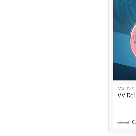
STALEKS
VV Rol
€
€15,82