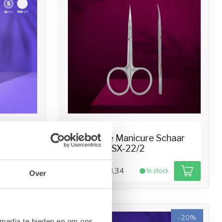
STALEKS
White -
Exclusive Manicure Schaar
Klassiek SX-22/2
€18,34
ck
In stock
€22,93
Over
-20%
-20%
 media te bieden en om ons