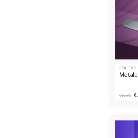
STALEKS
Metale
€
€15,31