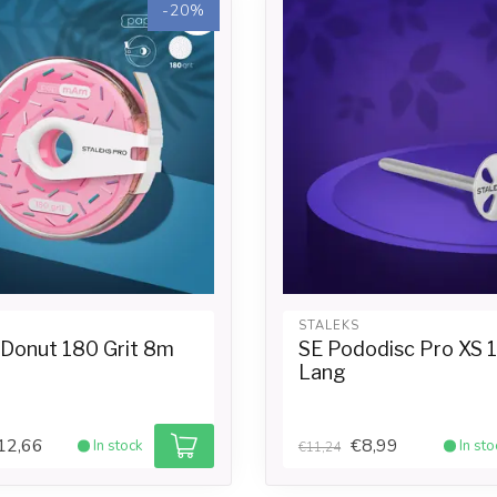
-20%
STALEKS
 Donut 180 Grit 8m
SE Pododisc Pro XS 
Lang
12,66
€8,99
In stock
In sto
€11,24