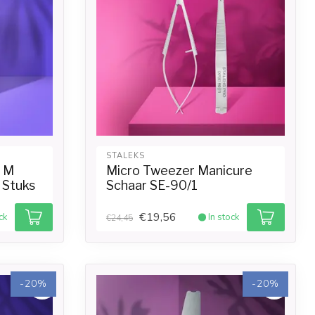
STALEKS
- M
Micro Tweezer Manicure
 Stuks
Schaar SE-90/1
€19,56
ck
In stock
€24,45
-20%
-20%