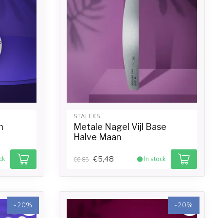
STALEKS
m
Metale Nagel Vijl Base
Halve Maan
€5,48
ck
In stock
€6,85
-20%
-20%