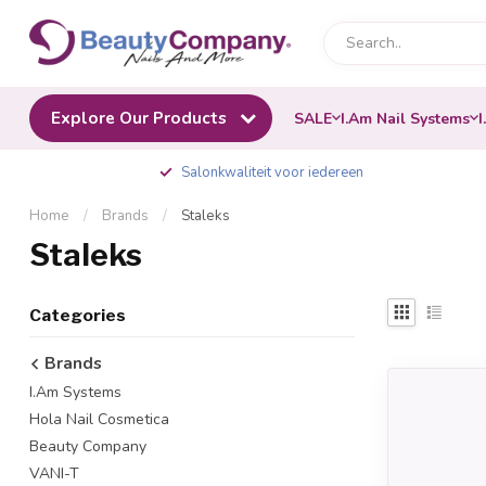
Explore Our Products
SALE
I.Am Nail Systems
I
Salonkwaliteit voor iedereen
Home
/
Brands
/
Staleks
Staleks
Categories
Brands
I.Am Systems
Hola Nail Cosmetica
Beauty Company
VANI-T