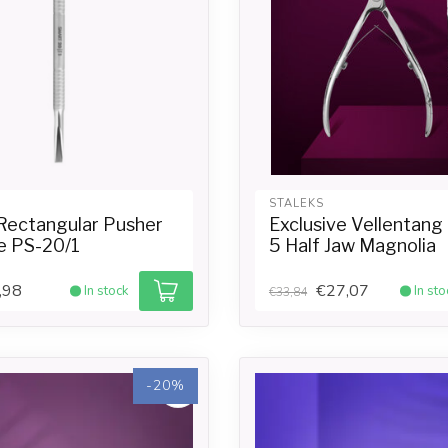
STALEKS
Rectangular Pusher
Exclusive Vellentang
e PS-20/1
5 Half Jaw Magnolia
,98
€27,07
In stock
In sto
€33,84
-20%