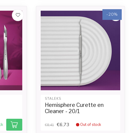
-20%
STALEKS
Hemisphere Curette en
Cleaner - 20/1
€6,73
ck
Out of stock
€8,41