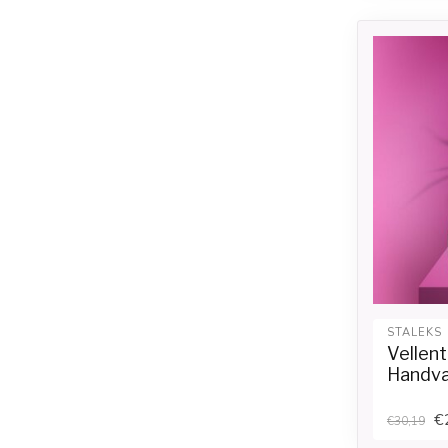
STALEKS
Vellen
Handv
€
€30,19