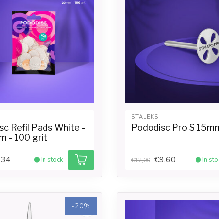
STALEKS
c Refil Pads White -
Pododisc Pro S 15m
 - 100 grit
,34
€9,60
In stock
In sto
€12,00
-20%