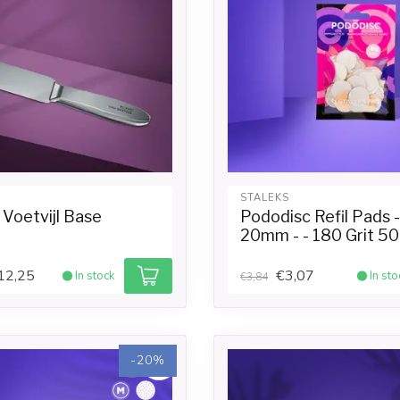
STALEKS
 Voetvijl Base
Pododisc Refil Pads 
20mm - - 180 Grit 50
12,25
€3,07
In stock
In sto
€3,84
-20%