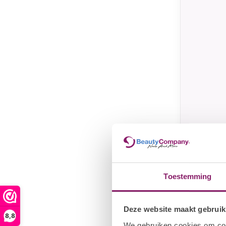
STALEKS
Classic
30/2
€4
€5,22
Toestemming
Deze website maakt gebruik
8,8
We gebruiken cookies om cont