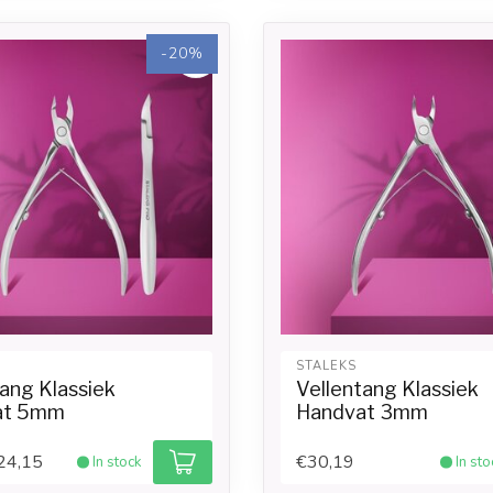
-20%
STALEKS
tang Klassiek
Vellentang Klassiek
at 5mm
Handvat 3mm
24,15
€30,19
In stock
In sto