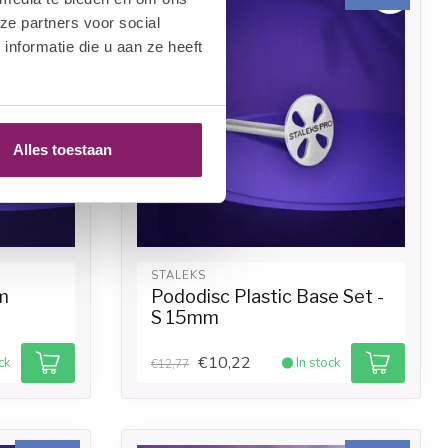
ze partners voor social
nformatie die u aan ze heeft
Alles toestaan
STALEKS
m
Pododisc Plastic Base Set -
S 15mm
€10,22
ck
In stock
€12,77