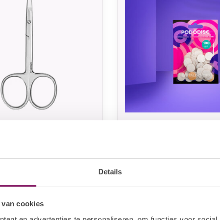
STALEKS
 Kinder Schaartje SC-
Pododisc Refil Pads 
S 15mm - 100 grit
,18
€2,86
In stock
In sto
€3,57
Details
 van cookies
-20%
ent en advertenties te personaliseren, om functies voor social