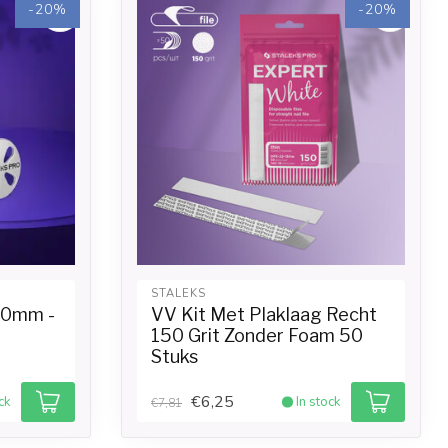
-20%
-20%
STALEKS
10mm -
VV Kit Met Plaklaag Recht
150 Grit Zonder Foam 50
Stuks
€6,25
ck
In stock
€7,81