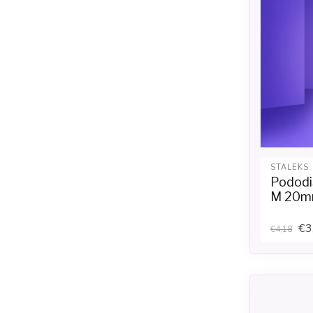
STALEKS
Pododis
M 20mm
€3
€4,18