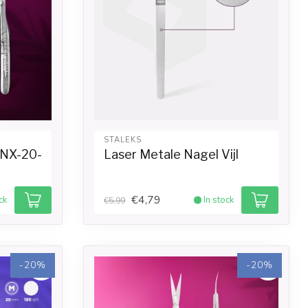
STALEKS
 NX-20-
Laser Metale Nagel Vijl
€4,79
ck
In stock
€5,99
-20%
-20%