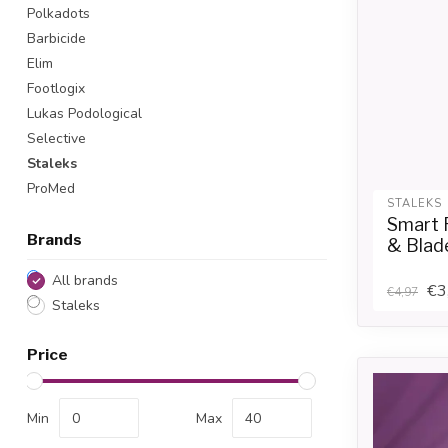
Polkadots
Barbicide
Elim
Footlogix
Lukas Podological
Selective
Staleks
ProMed
STALEKS
Smart 
Brands
& Blad
All brands
€3
€4,97
Staleks
Price
Min
Max