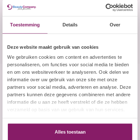
E-mailadres
Toestemming
Details
Over
Abonneer
Deze website maakt gebruik van cookies
We gebruiken cookies om content en advertenties te
personaliseren, om functies voor social media te bieden
en om ons websiteverkeer te analyseren. Ook delen we
informatie over uw gebruik van onze site met onze
Beauty Company
partners voor social media, adverteren en analyse. Deze
Nails and More
partners kunnen deze gegevens combineren met andere
informatie die u aan ze heeft verstrekt of die ze hebben
John F. Kennedylaan 21L
verzameld op basis van uw gebruik van hun services.
5555 XC Valkenswaard
Nederland
Alles toestaan
+31 (0)40 254 75 11