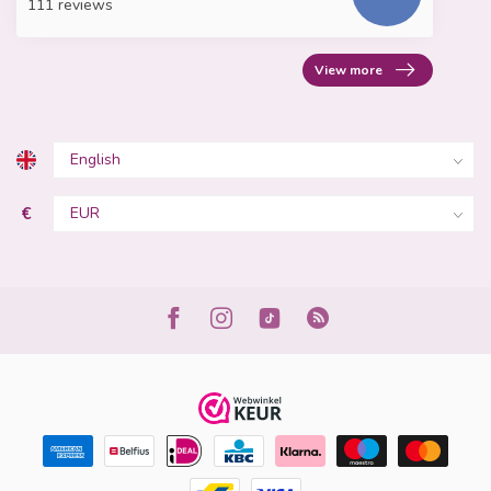
111 reviews
View more
€