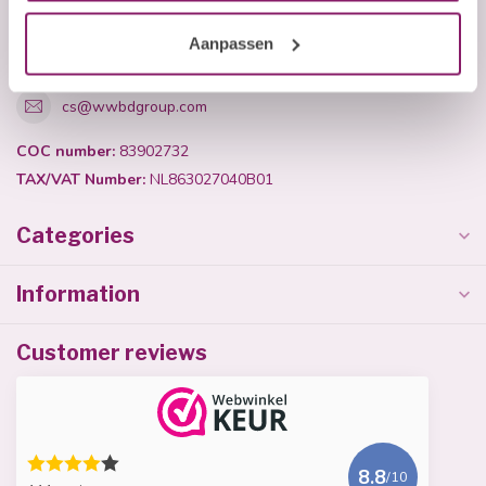
Aanpassen
+31 (0)40 254 75 11
cs@wwbdgroup.com
COC number:
83902732
TAX/VAT Number:
NL863027040B01
Categories
Information
Customer reviews
8.8
/10