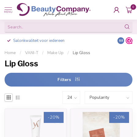
0
MENU
Salonkwaliteit voor iedereen
Gratis ve
8.8
Home
/
VANI-T
/
Make Up
/
Lip Gloss
Lip Gloss
Filters
-20%
-20%