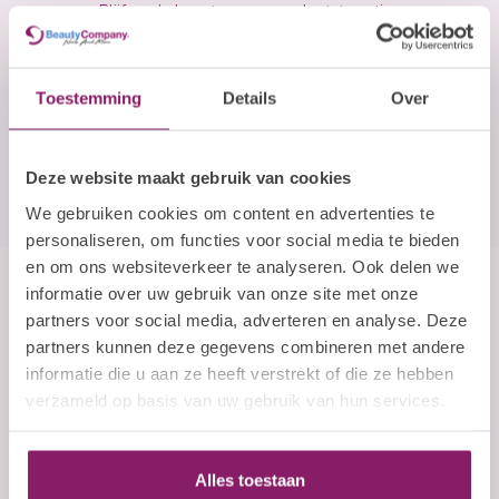
Blijf op de hoogte over onze laatste acties
E-mailadres
Toestemming
Details
Over
Abonneer
Deze website maakt gebruik van cookies
We gebruiken cookies om content en advertenties te
personaliseren, om functies voor social media te bieden
en om ons websiteverkeer te analyseren. Ook delen we
informatie over uw gebruik van onze site met onze
Beauty Company
partners voor social media, adverteren en analyse. Deze
Nails and More
partners kunnen deze gegevens combineren met andere
informatie die u aan ze heeft verstrekt of die ze hebben
John F. Kennedylaan 21L
verzameld op basis van uw gebruik van hun services.
5555 XC Valkenswaard
Nederland
Alles toestaan