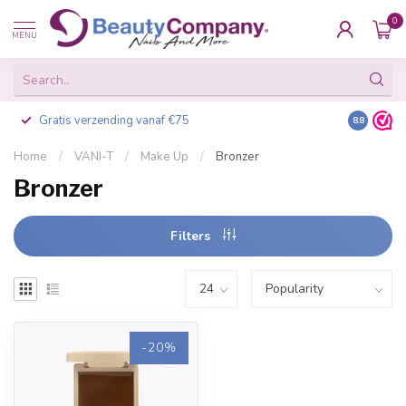
0
MENU
Gratis verzending vanaf €75
Besteld v
8.8
Home
/
VANI-T
/
Make Up
/
Bronzer
Bronzer
Filters
-20%