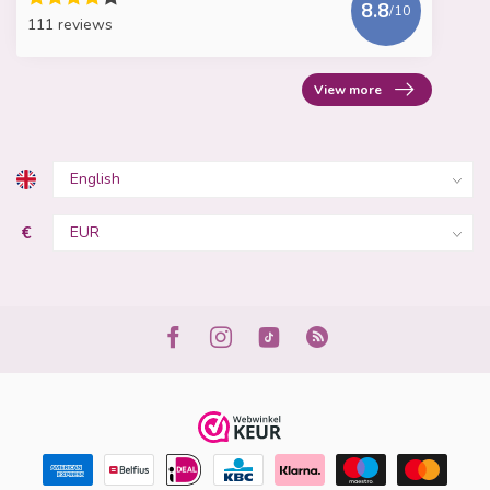
8.8
/10
111 reviews
View more
€