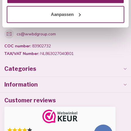
+31 (0)40 254 75 11
Aanpassen
+31 (0)40 254 75 11
cs@wwbdgroup.com
COC number:
83902732
TAX/VAT Number:
NL863027040B01
Categories
Information
Customer reviews