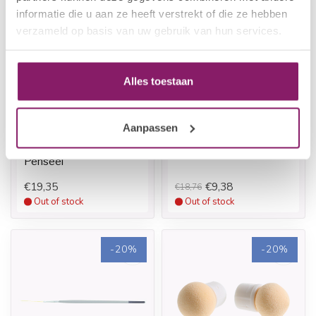
-50%
informatie die u aan ze heeft verstrekt of die ze hebben
verzameld op basis van uw gebruik van hun services.
Alles toestaan
Aanpassen
POLKADOTS
POLKADOTS
PolkaDots Xolish
Brush Gradient
Penseel
€19,35
€9,38
€18,76
Out of stock
Out of stock
-20%
-20%