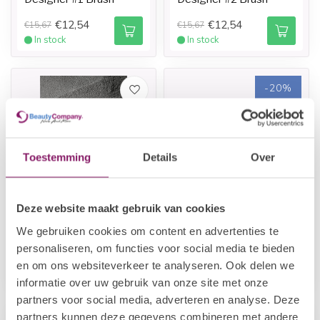
€12,54
€12,54
€15,67
€15,67
In stock
In stock
-20%
Toestemming
Details
Over
Deze website maakt gebruik van cookies
POLKADOTS
BEAUTY COMPANY
We gebruiken cookies om content en advertenties te
Ombre gel
IBP Stamper & Scraper
personaliseren, om functies voor social media te bieden
€19,35
€4,11
€5,14
en om ons websiteverkeer te analyseren. Ook delen we
In stock
In stock
informatie over uw gebruik van onze site met onze
partners voor social media, adverteren en analyse. Deze
partners kunnen deze gegevens combineren met andere