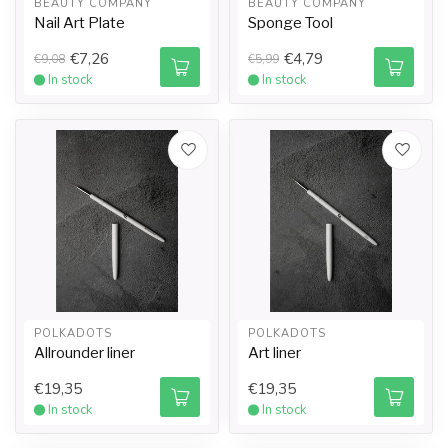
BEAUTY COMPANY
BEAUTY COMPANY
Nail Art Plate
Sponge Tool
€7,26
€4,79
€9,08
€5,99
In stock
In stock
POLKADOTS
POLKADOTS
Allrounder liner
Art liner
€19,35
€19,35
In stock
In stock