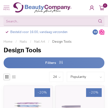
0
MENU
Besteld voor 16:00, vandaag verzonden
8.8
Home
/
Nails
/
Nail Art
/
Design Tools
Design Tools
Filters
-20%
-20%