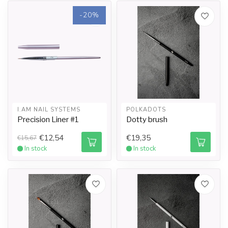
-20%
I.AM NAIL SYSTEMS
POLKADOTS
Precision Liner #1
Dotty brush
€12,54
€19,35
€15,67
In stock
In stock