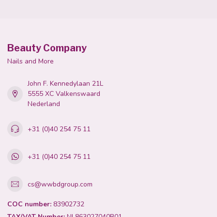
Beauty Company
Nails and More
John F. Kennedylaan 21L
5555 XC Valkenswaard
Nederland
+31 (0)40 254 75 11
+31 (0)40 254 75 11
cs@wwbdgroup.com
COC number:
83902732
TAX/VAT Number:
NL863027040B01