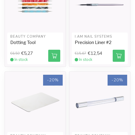
BEAUTY COMPANY
I.AM NAIL SYSTEMS
Dotting Tool
Precision Liner #2
€5,27
€12,54
€6,59
€15,67
In stock
In stock
-20%
-20%