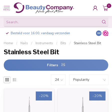
0
MENU
Besteld voor 16:00, vandaag verzonden
8.8
Home
/
Nails
/
Instruments
/
Bits
/
Stainless Steel Bit
Stainless Steel Bit
Filters
-20%
-20%