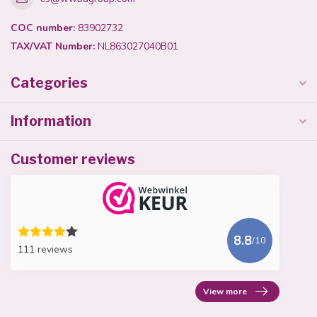
COC number:
83902732
TAX/VAT Number:
NL863027040B01
Categories
Information
Customer reviews
8.8
/10
111 reviews
View more