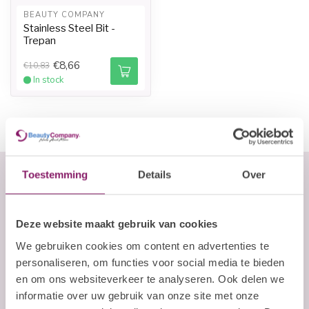
BEAUTY COMPANY
Stainless Steel Bit -
Trepan
€8,66
€10,83
In stock
Toestemming
Details
Over
Abonneer je op onze nieuwsbrief
Deze website maakt gebruik van cookies
Blijf op de hoogte over onze laatste acties
We gebruiken cookies om content en advertenties te
E-mailadres
personaliseren, om functies voor social media te bieden
en om ons websiteverkeer te analyseren. Ook delen we
informatie over uw gebruik van onze site met onze
Abonneer