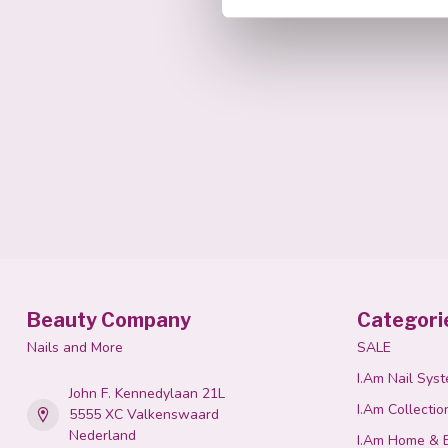
Beauty Company
Categori
Nails and More
SALE
I.Am Nail Sys
John F. Kennedylaan 21L
I.Am Collectio
5555 XC Valkenswaard
Nederland
I.Am Home & 