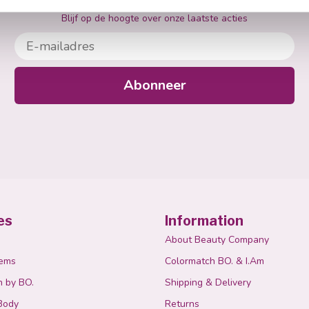
Abonneer je op onze nieuwsbrief
Blijf op de hoogte over onze laatste acties
E-mailadres
Abonneer
es
Information
About Beauty Company
tems
Colormatch BO. & I.Am
n by BO.
Shipping & Delivery
Body
Returns