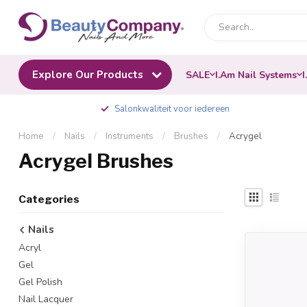
Explore Our Products
SALE
I.Am Nail Systems
I
Salonkwaliteit voor iedereen
Home
/
Nails
/
Instruments
/
Brushes
/
Acrygel
Acrygel Brushes
Categories
Nails
Acryl
Gel
Gel Polish
Nail Lacquer