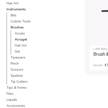
Nail Art
Instruments
Bits
Cuticle Tools
Brushes
Acrylic
Acrygel
Nail Art
I.AM NAI
Gel
Brush 
Tweezers
Pinch
€
€11,92
Scissors
Spatula
Tip Cutters
Tips & Forms
Files
Liquids
Accessories