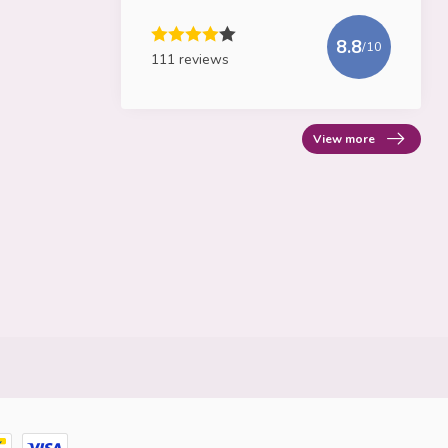
8.8
/10
111 reviews
View more