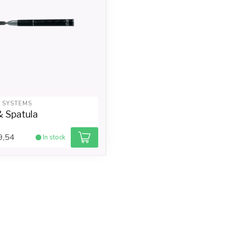
L SYSTEMS
& Spatula
9,54
In stock