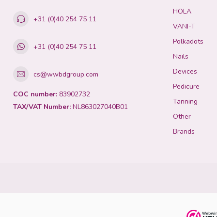
HOLA
+31 (0)40 254 75 11
VANI-T
Polkadots
+31 (0)40 254 75 11
Nails
Devices
cs@wwbdgroup.com
Pedicure
COC number:
83902732
Tanning
TAX/VAT Number:
NL863027040B01
Other
Brands