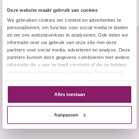
Deze website maakt gebruik van cookies
We gebruiken cookies om content en advertenties te
personaliseren, om functies voor social media te bieden
en om ons websiteverkeer te analyseren. Ook delen we
informatie over uw gebruik van onze site met onze
partners voor social media, adverteren en analyse. Deze
Abonneer je op onze nieuwsbrief
partners kunnen deze gegevens combineren met andere
Blijf op de hoogte over onze laatste acties
informatie die u aan ze heeft verstrekt of die ze hebben
verzameld op basis van uw gebruik van hun services.
E-mailadres
Abonneer
Alles toestaan
Aanpassen