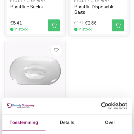
BEAUTY COMPANY
BEAUTY COMPANY
Paraffine Socks
Paraffin Disposable
Bags
€8,41
€2,86
€3,57
In stock
In stock
BEAUTY COMPANY
Lid for Paraffin Bath
€7,20
Toestemming
Details
Over
In stock