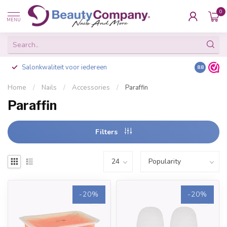
0
MENU
Salonkwaliteit voor iedereen
Gratis ve
8.8
Home
/
Nails
/
Accessories
/
Paraffin
Paraffin
Filters
-20%
-20%