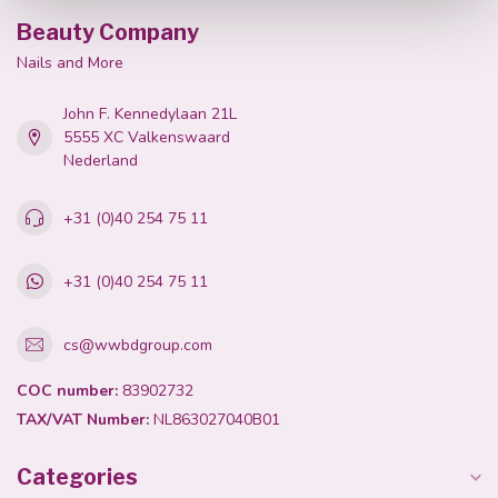
Beauty Company
Nails and More
John F. Kennedylaan 21L
5555 XC Valkenswaard
Nederland
+31 (0)40 254 75 11
+31 (0)40 254 75 11
cs@wwbdgroup.com
COC number:
83902732
TAX/VAT Number:
NL863027040B01
Categories