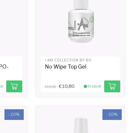
I.AM COLLECTION BY BO.
PO-
No Wipe Top Gel
€10,80
ck
In stock
€13,50
-20%
-20%