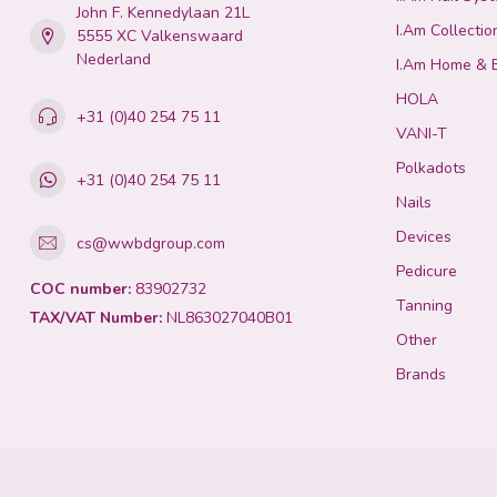
John F. Kennedylaan 21L
I.Am Collectio
5555 XC Valkenswaard
Nederland
I.Am Home & 
HOLA
+31 (0)40 254 75 11
VANI-T
Polkadots
+31 (0)40 254 75 11
Nails
Devices
cs@wwbdgroup.com
Pedicure
COC number:
83902732
Tanning
TAX/VAT Number:
NL863027040B01
Other
Brands