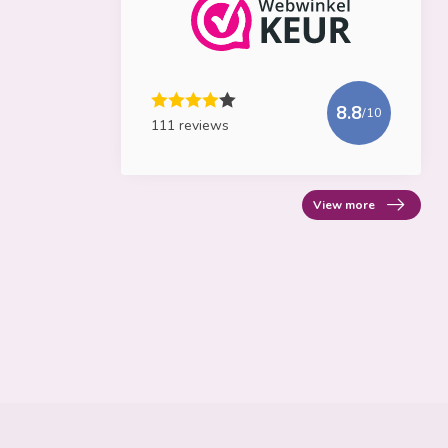
8.8
/10
111 reviews
View more