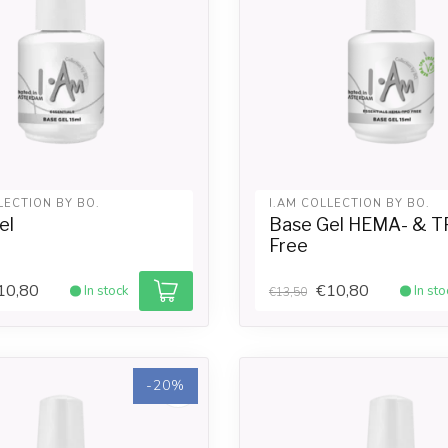
LECTION BY BO.
I.AM COLLECTION BY BO.
el
Base Gel HEMA- & T
Free
10,80
€10,80
In stock
In sto
€13,50
-20%