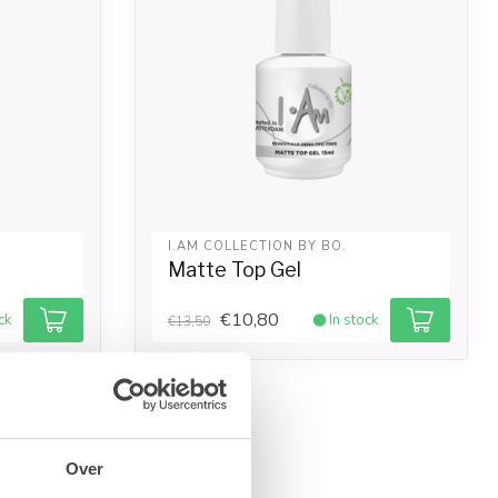
I.AM COLLECTION BY BO.
Matte Top Gel
€10,80
ck
In stock
€13,50
-20%
Over