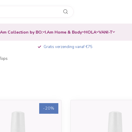
.Am Collection by BO.
I.Am Home & Body
HOLA
VANI-T
Gratis verzending vanaf €75
Tops
-20%