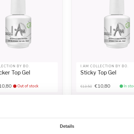
LECTION BY BO.
I.AM COLLECTION BY BO.
cker Top Gel
Sticky Top Gel
10,80
€10,80
Out of stock
In sto
€13,50
-20%
Details