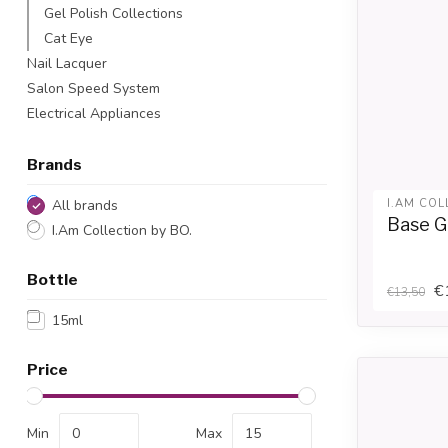
Gel Polish Collections
Cat Eye
Nail Lacquer
Salon Speed System
Electrical Appliances
Brands
All brands
I.AM COL
Base G
I.Am Collection by BO.
Bottle
€
€13,50
15ml
Price
Min
Max