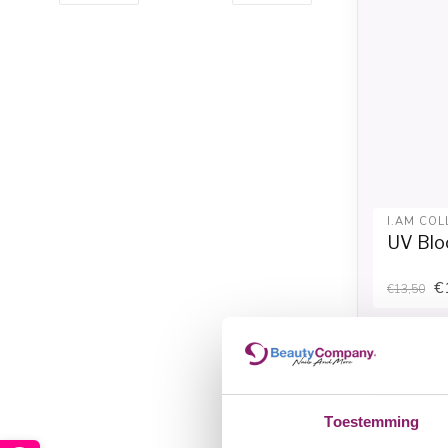
I.AM COL
UV Blo
€
€13,50
Toestemming