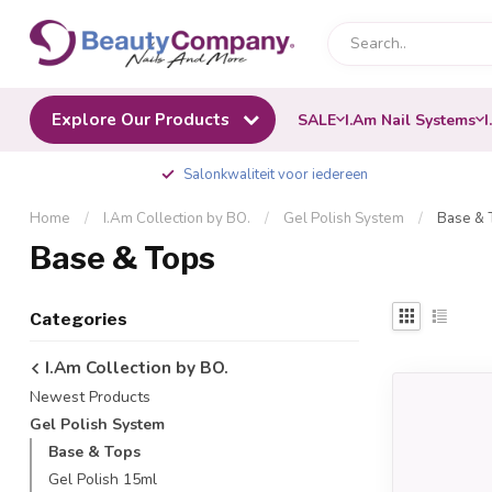
Explore Our Products
SALE
I.Am Nail Systems
I
Salonkwaliteit voor iedereen
Home
/
I.Am Collection by BO.
/
Gel Polish System
/
Base & 
Base & Tops
Categories
I.Am Collection by BO.
Newest Products
Gel Polish System
Base & Tops
Gel Polish 15ml