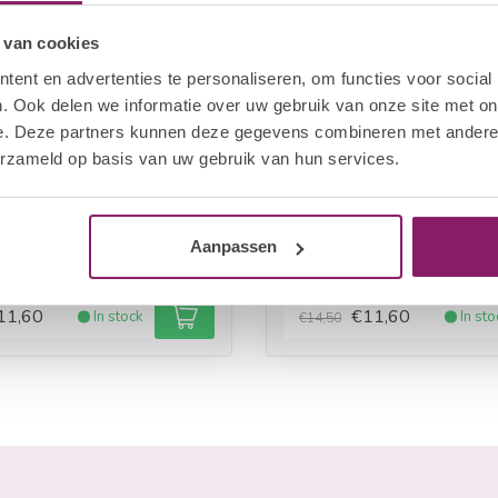
 van cookies
ent en advertenties te personaliseren, om functies voor social
. Ook delen we informatie over uw gebruik van onze site met on
e. Deze partners kunnen deze gegevens combineren met andere i
erzameld op basis van uw gebruik van hun services.
LECTION BY BO.
I.AM COLLECTION BY BO.
Aanpassen
 Shimmer Top Gel
Silver Shimmer Top G
11,60
€11,60
In stock
In sto
€14,50