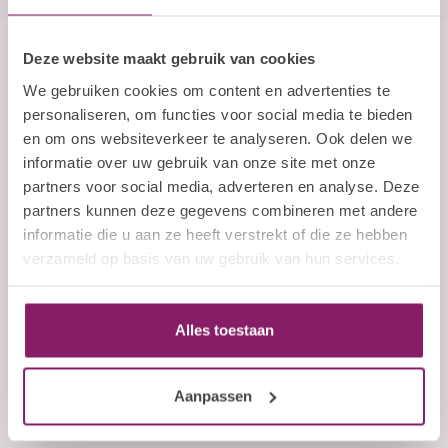
Deze website maakt gebruik van cookies
Beauty Company
We gebruiken cookies om content en advertenties te
Nails and More
personaliseren, om functies voor social media te bieden
en om ons websiteverkeer te analyseren. Ook delen we
John F. Kennedylaan 21L
informatie over uw gebruik van onze site met onze
5555 XC Valkenswaard
partners voor social media, adverteren en analyse. Deze
Nederland
partners kunnen deze gegevens combineren met andere
informatie die u aan ze heeft verstrekt of die ze hebben
+31 (0)40 254 75 11
verzameld op basis van uw gebruik van hun services.
+31 (0)40 254 75 11
Alles toestaan
cs@wwbdgroup.com
Aanpassen
COC number:
83902732
TAX/VAT Number:
NL863027040B01