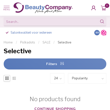
0
MENU
Salonkwaliteit voor iedereen
Gratis ve
8.8
Home
/
Polkadots
/
SALE
/
Selective
Selective
Filters
No products found
CONTINUE SHOPPING