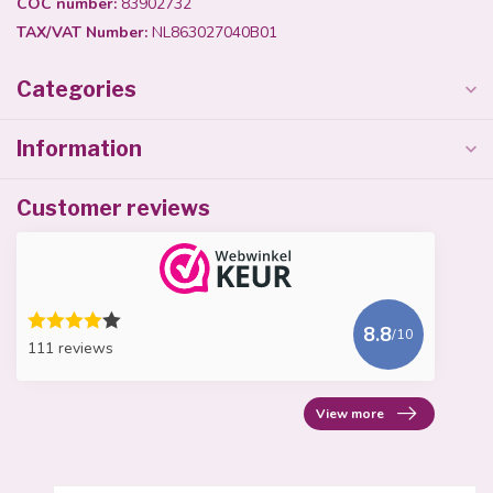
COC number:
83902732
TAX/VAT Number:
NL863027040B01
Categories
Information
Customer reviews
8.8
/10
111 reviews
View more