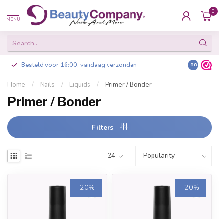
0
MENU
Besteld voor 16:00, vandaag verzonden
8.8
Home
/
Nails
/
Liquids
/
Primer / Bonder
Primer / Bonder
Filters
-20%
-20%