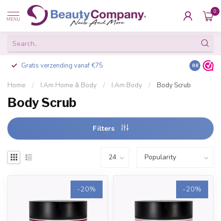
0
MENU
Gratis verzending vanaf €75
Besteld v
8.8
Home
/
I.Am Home & Body
/
I.Am Body
/
Body Scrub
Body Scrub
Filters
-20%
-20%