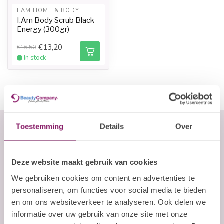
I.AM HOME & BODY
I.Am Body Scrub Black
Energy (300gr)
€13,20
€16,50
In stock
Toestemming
Details
Over
Abonneer je op onze nieuwsbrief
Deze website maakt gebruik van cookies
Blijf op de hoogte over onze laatste acties
We gebruiken cookies om content en advertenties te
E-mailadres
personaliseren, om functies voor social media te bieden
en om ons websiteverkeer te analyseren. Ook delen we
informatie over uw gebruik van onze site met onze
Abonneer