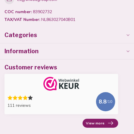
COC number:
83902732
TAX/VAT Number:
NL863027040B01
Categories
Information
Customer reviews
8.8
/10
111 reviews
View more