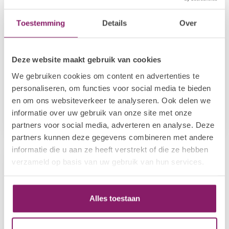
Toestemming
Details
Over
Deze website maakt gebruik van cookies
We gebruiken cookies om content en advertenties te
I.AM COLLECTION BY BO.
I.AM COLLECTION BY BO.
personaliseren, om functies voor social media te bieden
Cat Eye Collection
Autumn Brews
Collection
en om ons websiteverkeer te analyseren. Ook delen we
informatie over uw gebruik van onze site met onze
€48,33
€38,66
€48,33
partners voor social media, adverteren en analyse. Deze
In stock
In stock
partners kunnen deze gegevens combineren met andere
informatie die u aan ze heeft verstrekt of die ze hebben
-20%
verzameld op basis van uw gebruik van hun services.
Alles toestaan