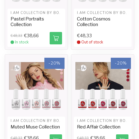
I.AM COLLECTION BY BO.
I.AM COLLECTION BY BO.
Pastel Portraits
Cotton Cosmos
Collection
Collection
€38,66
€48,33
€48,33
In stock
Out of stock
-20%
-20%
I.AM COLLECTION BY BO.
I.AM COLLECTION BY BO.
Muted Muse Collection
Red Affair Collection
€38,66
€38,66
€48,33
€48,33