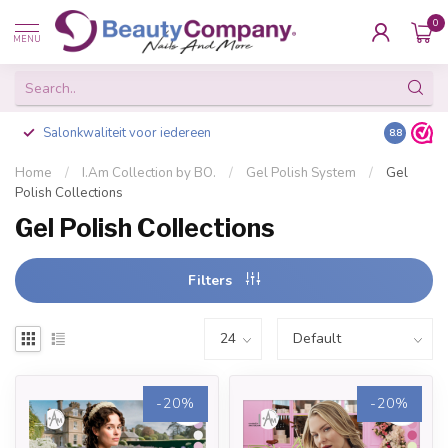
0
MENU
Salonkwaliteit voor iedereen
Gratis ve
8.8
Home
/
I.Am Collection by BO.
/
Gel Polish System
/
Gel
Polish Collections
Gel Polish Collections
Filters
-20%
-20%