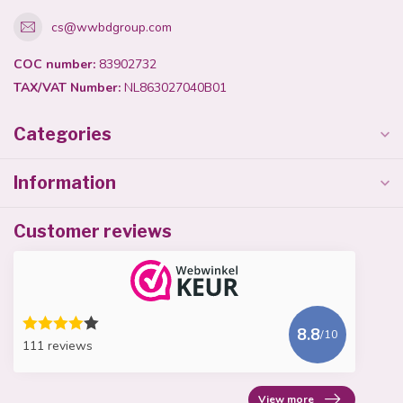
cs@wwbdgroup.com
COC number:
83902732
TAX/VAT Number:
NL863027040B01
Categories
Information
Customer reviews
8.8
/10
111 reviews
View more