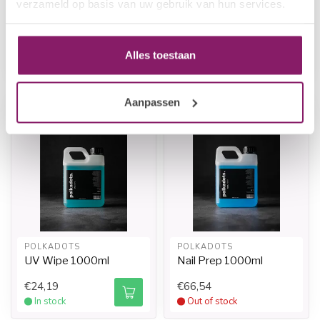
verzameld op basis van uw gebruik van hun services.
POLKADOTS
POLKADOTS
Nail Prep 100ml
Manicure Powder
€12,09
€19,35
Alles toestaan
Out of stock
In stock
Aanpassen
POLKADOTS
POLKADOTS
UV Wipe 1000ml
Nail Prep 1000ml
€24,19
€66,54
In stock
Out of stock