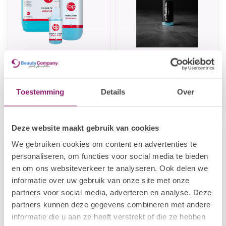
BEAUTY COMPANY
POLKADOTS
Fresh & Clean
Clean Now 100ml
Watermelon
Toestemming
Details
Over
€8,13
€10,88
€10,16
In stock
Out of stock
Deze website maakt gebruik van cookies
We gebruiken cookies om content en advertenties te
personaliseren, om functies voor social media te bieden
en om ons websiteverkeer te analyseren. Ook delen we
informatie over uw gebruik van onze site met onze
partners voor social media, adverteren en analyse. Deze
partners kunnen deze gegevens combineren met andere
informatie die u aan ze heeft verstrekt of die ze hebben