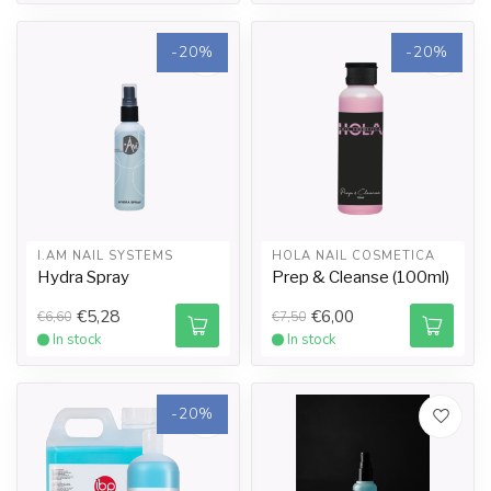
-20%
-20%
I.AM NAIL SYSTEMS
HOLA NAIL COSMETICA
Hydra Spray
Prep & Cleanse (100ml)
€5,28
€6,00
€6,60
€7,50
In stock
In stock
-20%