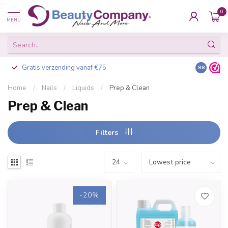
0
MENU
75
Besteld voor 16:00, vandaag verzonden
8.8
Home
/
Nails
/
Liquids
/
Prep & Clean
Prep & Clean
Filters
-20%