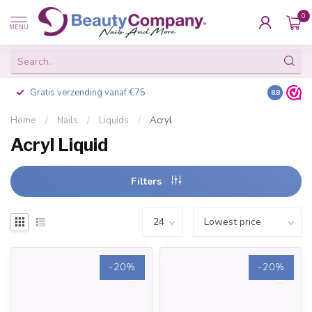
0
MENU
Gratis verzending vanaf €75
Besteld v
8.8
Home
/
Nails
/
Liquids
/
Acryl
Acryl Liquid
Filters
-20%
-20%