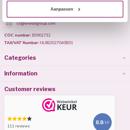
+31 (0)40 254 75 11
Aanpassen
cs@wwbdgroup.com
COC number:
83902732
TAX/VAT Number:
NL863027040B01
Categories
Information
Customer reviews
8.8
/10
111 reviews