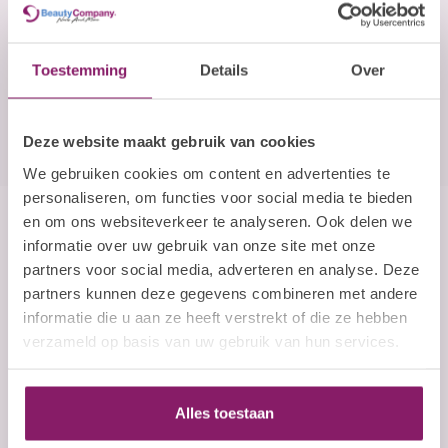
E-mailadres
Abonneer
Toestemming
Details
Over
Deze website maakt gebruik van cookies
We gebruiken cookies om content en advertenties te
personaliseren, om functies voor social media te bieden
en om ons websiteverkeer te analyseren. Ook delen we
Beauty Company
informatie over uw gebruik van onze site met onze
partners voor social media, adverteren en analyse. Deze
Nails and More
partners kunnen deze gegevens combineren met andere
informatie die u aan ze heeft verstrekt of die ze hebben
John F. Kennedylaan 21L
verzameld op basis van uw gebruik van hun services.
5555 XC Valkenswaard
Nederland
+31 (0)40 254 75 11
Alles toestaan