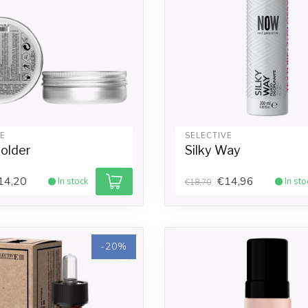
VE
SELECTIVE
older
Silky Way
14,20
€14,96
In stock
In sto
€18,70
-20%