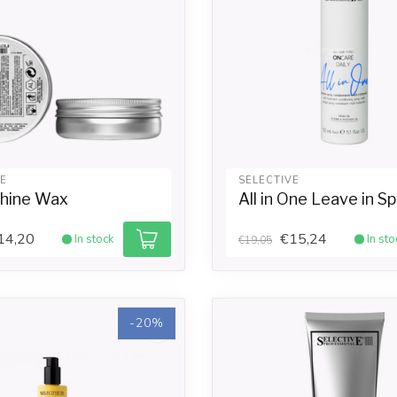
VE
SELECTIVE
Shine Wax
All in One Leave in S
14,20
€15,24
In stock
In sto
€19,05
-20%