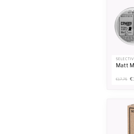
SELECTI
Matt M
€
€17,75