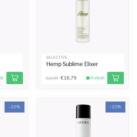
SELECTIVE
Hemp Sublime Elixer
€16,79
ck
In stock
€20,99
-20%
-20%