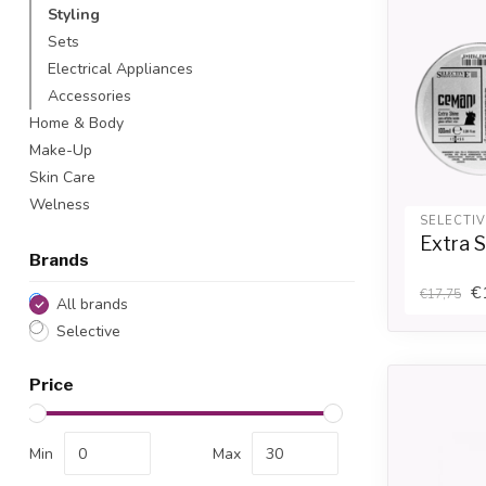
Styling
Sets
Electrical Appliances
Accessories
Home & Body
Make-Up
Skin Care
Welness
SELECTI
Extra 
Brands
€
€17,75
All brands
Selective
Price
Min
Max