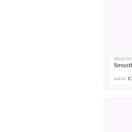
SELECTI
Smooth
€
€25,79