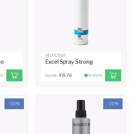
SELECTIVE
oo
Excel Spray Strong
€8,76
ck
In stock
€10,95
-20%
-20%