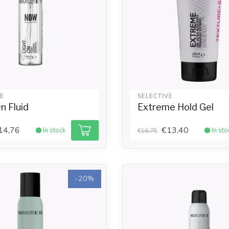
VE
SELECTIVE
n Fluid
Extreme Hold Gel
14,76
€13,40
In stock
In sto
€16,75
-20%