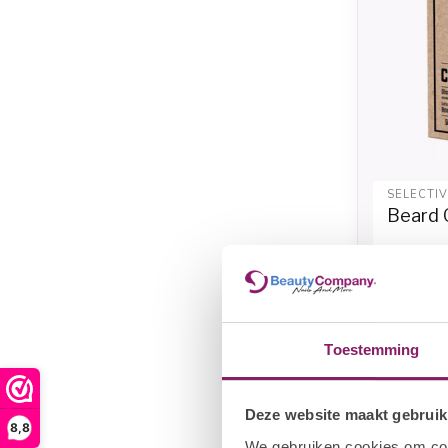
SELECTI
Beard O
€
€13,30
Toestemming
Deze website maakt gebruik
8,8
We gebruiken cookies om cont