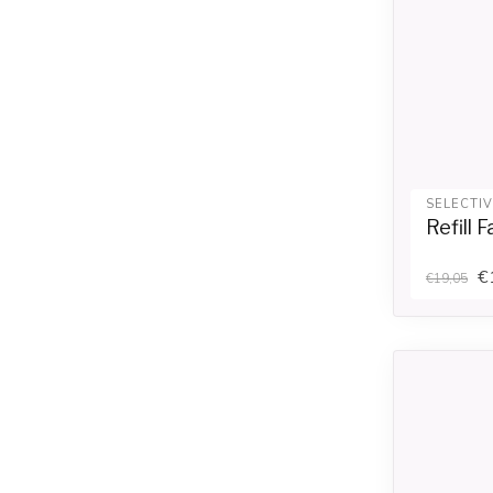
SELECTI
Refill
€
€19,05