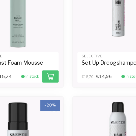
VE
SELECTIVE
 Fast Foam Mousse
Set Up Droogshamp
15,24
€14,96
In stock
In sto
€18,70
-20%