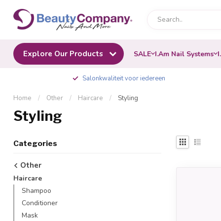
Explore Our Products
SALE
I.Am Nail Systems
I
Salonkwaliteit voor iedereen
Home
/
Other
/
Haircare
/
Styling
Styling
Categories
Other
Haircare
Shampoo
Conditioner
Mask