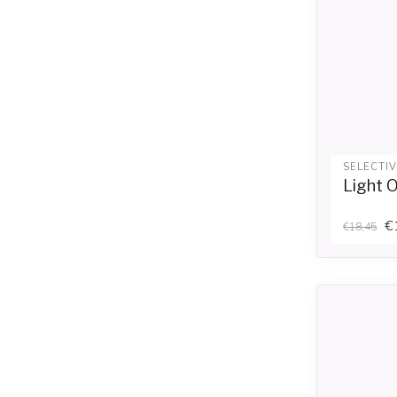
SELECTI
Light O
€
€18,45