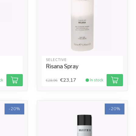
SELECTIVE
Risana Spray
€23,17
ck
In stock
€28,96
-20%
-20%