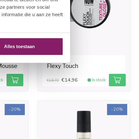
ze partners voor social
nformatie die u aan ze heeft
Alles toestaan
SELECTIVE
Mousse
Flexy Touch
€14,96
ck
In stock
€18,70
-20%
-20%