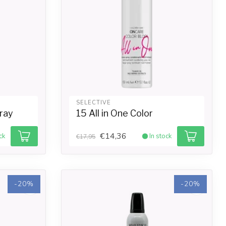
SELECTIVE
pray
15 All in One Color
€14,36
ck
In stock
€17,95
-20%
-20%