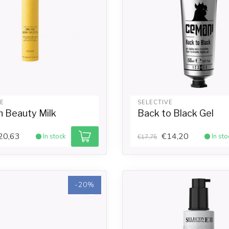
VE
SELECTIVE
 Beauty Milk
Back to Black Gel
20,63
€14,20
In stock
In sto
€17,75
-20%