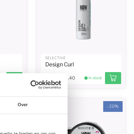
SELECTIVE
Design Curl
€13,40
ck
In stock
€16,75
Over
-20%
-20%
 media te bieden en om ons