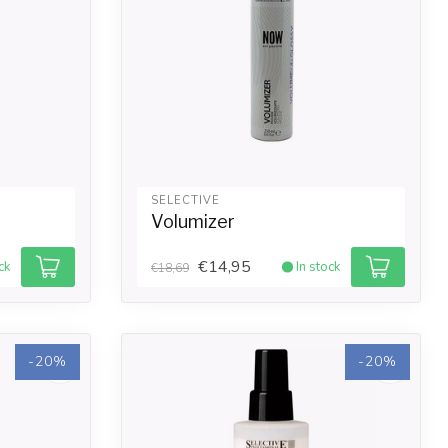
SELECTIVE
Volumizer
€14,95
ck
In stock
€18,69
-20%
-20%